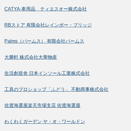
CATYA-車用品 ティエスオー株式会社
RBストア 有限会社レインボー・ブリッジ
Palms（パームス） 有限会社パームス
大勝軒 株式会社大華物産
生活創造舎 日本インソール工業株式会社
工具のプロショップ「ふどう」 不動商事株式会社
佐渡海選屋楽天市場支店 佐渡海選屋
わくわくガーデン ヤ・オ・ワールドン