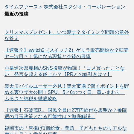
タイムファースト 株式会社スタジオ・コーポレーション
最近の投稿
クリスマスプレゼント、いつ渡す？タイミング問題の意外
な答え
【速報？】switch2（スイッチ2）ゲリラ販売開始か？転売
ヤー涙目？！気になる現状と今後の展望
小泉進次郎農相のSNS投稿が物議！「コメ買ったことな
い」発言を超える炎上か？【PRとの線引きは？】
楽天モバイルユーザー必見！楽天市場で賢くポイントを貯
める裏ワザ大公開！SPU、5と0のつく日、買いまわり、
ふるさと納税を徹底攻略
【速報】石破茂氏、国民全員に2万円給付を表明か？参院
選の目玉政策となる可能性は？徹底解説！
福岡市の「唐揚げ1個給食」問題、子どもたちのリアルな