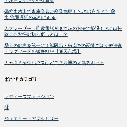
声から見えた意外な事実
備蓄米放出で倉庫業者が廃業危機！？JAの存在と“江藤
米”流通遅延の真相に迫る
カズレーザー、詐欺電話をまさかの方法で撃退！ぺこぱ松
陰寺も驚愕の切り返しとは！？
愛犬の健康を第一に！獣医師・宿南章の愛情ごはん療法食
ドッグフードを徹底解説【楽天市場】
ミャクミャクハウスはどこ？万博の人気スポット
楽れび カテゴリー
レディースファッション
靴
ジュエリー・アクセサリー