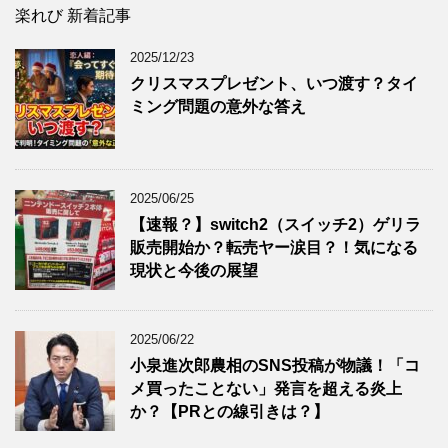
楽れび 新着記事
2025/12/23
クリスマスプレゼント、いつ渡す？タイ
ミング問題の意外な答え
2025/06/25
【速報？】switch2（スイッチ2）ゲリラ
販売開始か？転売ヤー涙目？！気になる
現状と今後の展望
2025/06/22
小泉進次郎農相のSNS投稿が物議！「コ
メ買ったことない」発言を超える炎上
か？【PRとの線引きは？】