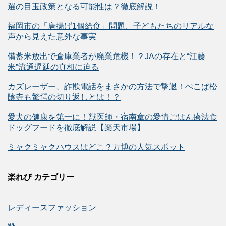
選の目玉政策となる可能性は？徹底解説！
福岡市の「唐揚げ1個給食」問題、子どもたちのリアルな
声から見えた意外な事実
備蓄米放出で倉庫業者が廃業危機！？JAの存在と“江藤
米”流通遅延の真相に迫る
カズレーザー、詐欺電話をまさかの方法で撃退！ぺこぱ松
陰寺も驚愕の切り返しとは！？
愛犬の健康を第一に！獣医師・宿南章の愛情ごはん療法食
ドッグフードを徹底解説【楽天市場】
ミャクミャクハウスはどこ？万博の人気スポット
楽れび カテゴリー
レディースファッション