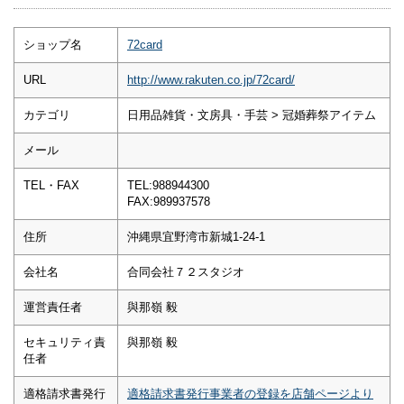
ショップ名
72card
URL
http://www.rakuten.co.jp/72card/
カテゴリ
日用品雑貨・文房具・手芸 > 冠婚葬祭アイテム
メール
TEL・FAX
TEL:988944300
FAX:989937578
住所
沖縄県宜野湾市新城1-24-1
会社名
合同会社７２スタジオ
運営責任者
與那嶺 毅
セキュリティ責
與那嶺 毅
任者
適格請求書発行
適格請求書発行事業者の登録を店舗ページより