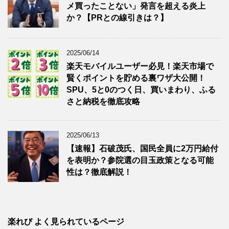
メ買ったことない」発言を超える炎上
か？【PRとの線引きは？】
2025/06/14
楽天モバイルユーザー必見！楽天市場で
賢くポイントを貯める裏ワザ大公開！
SPU、5と0のつく日、買いまわり、ふる
さと納税を徹底攻略
2025/06/13
【速報】石破茂氏、国民全員に2万円給付
を表明か？参院選の目玉政策となる可能
性は？徹底解説！
楽れび よく見られているページ