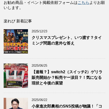
お勧め商品・イベント掲載依頼フォームは
こちら
よりお願
いします。
楽れび 新着記事
2025/12/23
クリスマスプレゼント、いつ渡す？タイ
ミング問題の意外な答え
2025/06/25
【速報？】switch2（スイッチ2）ゲリラ
販売開始か？転売ヤー涙目？！気になる
現状と今後の展望
2025/06/22
小泉進次郎農相のSNS投稿が物議！「コ