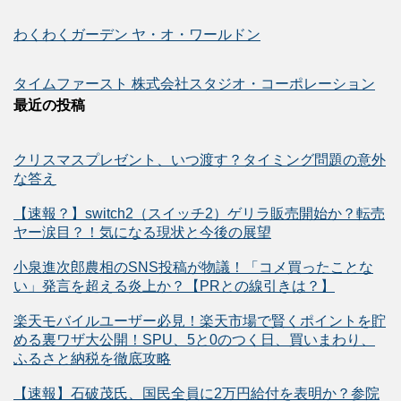
わくわくガーデン ヤ・オ・ワールドン
タイムファースト 株式会社スタジオ・コーポレーション
最近の投稿
クリスマスプレゼント、いつ渡す？タイミング問題の意外
な答え
【速報？】switch2（スイッチ2）ゲリラ販売開始か？転売
ヤー涙目？！気になる現状と今後の展望
小泉進次郎農相のSNS投稿が物議！「コメ買ったことな
い」発言を超える炎上か？【PRとの線引きは？】
楽天モバイルユーザー必見！楽天市場で賢くポイントを貯
める裏ワザ大公開！SPU、5と0のつく日、買いまわり、
ふるさと納税を徹底攻略
【速報】石破茂氏、国民全員に2万円給付を表明か？参院