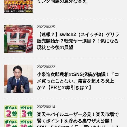
ミング問題の意外な答え
2025/06/25
【速報？】switch2（スイッチ2）ゲリラ
販売開始か？転売ヤー涙目？！気になる
現状と今後の展望
2025/06/22
小泉進次郎農相のSNS投稿が物議！「コ
メ買ったことない」発言を超える炎上
か？【PRとの線引きは？】
2025/06/14
楽天モバイルユーザー必見！楽天市場で
賢くポイントを貯める裏ワザ大公開！