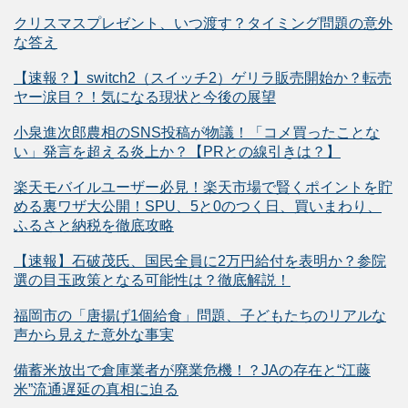
クリスマスプレゼント、いつ渡す？タイミング問題の意外
な答え
【速報？】switch2（スイッチ2）ゲリラ販売開始か？転売
ヤー涙目？！気になる現状と今後の展望
小泉進次郎農相のSNS投稿が物議！「コメ買ったことな
い」発言を超える炎上か？【PRとの線引きは？】
楽天モバイルユーザー必見！楽天市場で賢くポイントを貯
める裏ワザ大公開！SPU、5と0のつく日、買いまわり、
ふるさと納税を徹底攻略
【速報】石破茂氏、国民全員に2万円給付を表明か？参院
選の目玉政策となる可能性は？徹底解説！
福岡市の「唐揚げ1個給食」問題、子どもたちのリアルな
声から見えた意外な事実
備蓄米放出で倉庫業者が廃業危機！？JAの存在と“江藤
米”流通遅延の真相に迫る