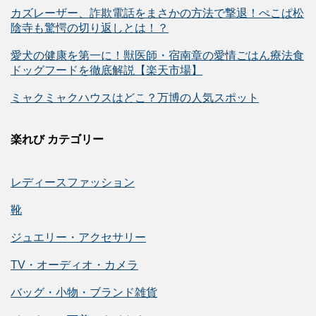
カズレーザー、詐欺電話をまさかの方法で撃退！ぺこぱ松
陰寺も驚愕の切り返しとは！？
愛犬の健康を第一に！獣医師・宿南章の愛情ごはん療法食
ドッグフードを徹底解説【楽天市場】
ミャクミャクハウスはどこ？万博の人気スポット
楽れび カテゴリー
レディースファッション
靴
ジュエリー・アクセサリー
TV・オーディオ・カメラ
バッグ・小物・ブランド雑貨