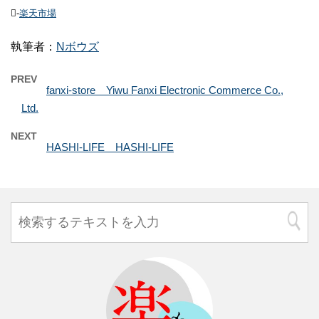
-
楽天市場
執筆者：
Nボウズ
PREV
fanxi-store Yiwu Fanxi Electronic Commerce Co.,
Ltd.
NEXT
HASHI-LIFE HASHI-LIFE