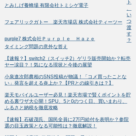
ト
とみしげ養蜂場 有限会社トミシゲ電子
、
い
つ
フェアリックガトー 楽天市場店 株式会社ティーツー
渡
す
purple7 株式会社Ｐｕｒｐｌｅ Ｈａｚｅ
？
タイミング問題の意外な答え
【速報？】switch2（スイッチ2）ゲリラ販売開始か？転売
ヤー涙目？！気になる現状と今後の展望
小泉進次郎農相のSNS投稿が物議！「コメ買ったことな
い」発言を超える炎上か？【PRとの線引きは？】
楽天モバイルユーザー必見！楽天市場で賢くポイントを貯
める裏ワザ大公開！SPU、5と0のつく日、買いまわり、
ふるさと納税を徹底攻略
【速報】石破茂氏、国民全員に2万円給付を表明か？参院
選の目玉政策となる可能性は？徹底解説！