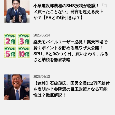
小泉進次郎農相のSNS投稿が物議！「コ
メ買ったことない」発言を超える炎上
か？【PRとの線引きは？】
2025/06/14
楽天モバイルユーザー必見！楽天市場で
賢くポイントを貯める裏ワザ大公開！
SPU、5と0のつく日、買いまわり、ふる
さと納税を徹底攻略
2025/06/13
【速報】石破茂氏、国民全員に2万円給付
を表明か？参院選の目玉政策となる可能
性は？徹底解説！