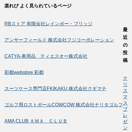
楽れび よく見られているページ
RBストア 有限会社レインボー・ブリッジ
最
近
アンサーフィールド 株式会社フジコーポレーション
の
投
CATYA-車用品 ティエスオー株式会社
稿
彩都webstore 彩都
ク
リ
スーツケース専門店FKIKAKU 株式会社クギマチ
ス
マ
ス
ゴルフ用ロストボールCOWCOW 株式会社ナリタゴルフ
プ
レ
AMA CLUB ＡＭＡ ＣＬＵＢ
ゼ
ン