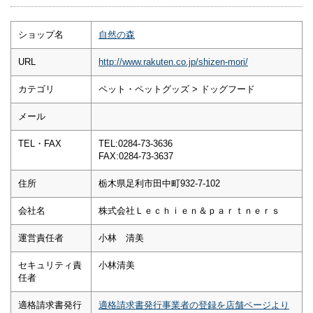
ショップ名
自然の森
URL
http://www.rakuten.co.jp/shizen-mori/
カテゴリ
ペット・ペットグッズ > ドッグフード
メール
TEL・FAX
TEL:0284-73-3636
FAX:0284-73-3637
住所
栃木県足利市田中町932-7-102
会社名
株式会社Ｌｅｃｈｉｅｎ＆ｐａｒｔｎｅｒｓ
運営責任者
小林 清美
セキュリティ責
小林清美
任者
適格請求書発行
適格請求書発行事業者の登録を店舗ページより