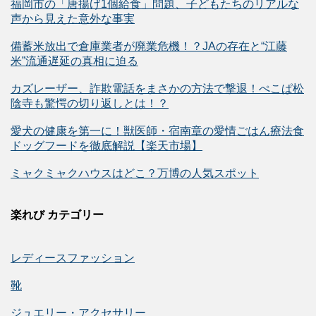
福岡市の「唐揚げ1個給食」問題、子どもたちのリアルな
声から見えた意外な事実
備蓄米放出で倉庫業者が廃業危機！？JAの存在と“江藤
米”流通遅延の真相に迫る
カズレーザー、詐欺電話をまさかの方法で撃退！ぺこぱ松
陰寺も驚愕の切り返しとは！？
愛犬の健康を第一に！獣医師・宿南章の愛情ごはん療法食
ドッグフードを徹底解説【楽天市場】
ミャクミャクハウスはどこ？万博の人気スポット
楽れび カテゴリー
レディースファッション
靴
ジュエリー・アクセサリー