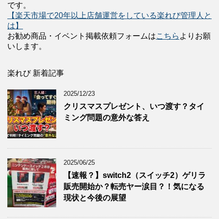
です。
【楽天市場で20年以上店舗運営をしている楽れび管理人と
は】
お勧め商品・イベント掲載依頼フォームは
こちら
よりお願
いします。
楽れび 新着記事
2025/12/23
クリスマスプレゼント、いつ渡す？タイ
ミング問題の意外な答え
2025/06/25
【速報？】switch2（スイッチ2）ゲリラ
販売開始か？転売ヤー涙目？！気になる
現状と今後の展望