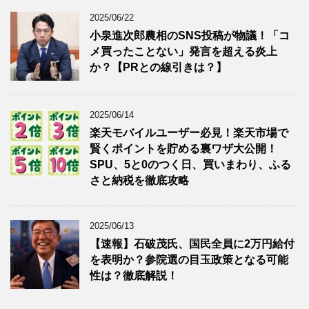
2025/06/22
小泉進次郎農相のSNS投稿が物議！「コ
メ買ったことない」発言を超える炎上
か？【PRとの線引きは？】
2025/06/14
楽天モバイルユーザー必見！楽天市場で
賢くポイントを貯める裏ワザ大公開！
SPU、5と0のつく日、買いまわり、ふる
さと納税を徹底攻略
2025/06/13
【速報】石破茂氏、国民全員に2万円給付
を表明か？参院選の目玉政策となる可能
性は？徹底解説！