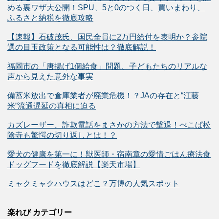
める裏ワザ大公開！SPU、5と0のつく日、買いまわり、
ふるさと納税を徹底攻略
【速報】石破茂氏、国民全員に2万円給付を表明か？参院
選の目玉政策となる可能性は？徹底解説！
福岡市の「唐揚げ1個給食」問題、子どもたちのリアルな
声から見えた意外な事実
備蓄米放出で倉庫業者が廃業危機！？JAの存在と“江藤
米”流通遅延の真相に迫る
カズレーザー、詐欺電話をまさかの方法で撃退！ぺこぱ松
陰寺も驚愕の切り返しとは！？
愛犬の健康を第一に！獣医師・宿南章の愛情ごはん療法食
ドッグフードを徹底解説【楽天市場】
ミャクミャクハウスはどこ？万博の人気スポット
楽れび カテゴリー