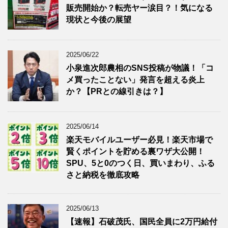
販売開始か？転売ヤー涙目？！気になる
現状と今後の展望
2025/06/22
小泉進次郎農相のSNS投稿が物議！「コ
メ買ったことない」発言を超える炎上
か？【PRとの線引きは？】
2025/06/14
楽天モバイルユーザー必見！楽天市場で
賢くポイントを貯める裏ワザ大公開！
SPU、5と0のつく日、買いまわり、ふる
さと納税を徹底攻略
2025/06/13
【速報】石破茂氏、国民全員に2万円給付