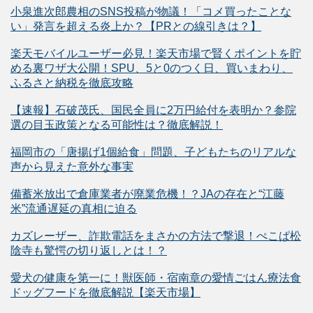
小泉進次郎農相のSNS投稿が物議！「コメ買ったことな
い」発言を超える炎上か？【PRとの線引きは？】
楽天モバイルユーザー必見！楽天市場で賢くポイントを貯
める裏ワザ大公開！SPU、5と0のつく日、買いまわり、
ふるさと納税を徹底攻略
【速報】石破茂氏、国民全員に2万円給付を表明か？参院
選の目玉政策となる可能性は？徹底解説！
福岡市の「唐揚げ1個給食」問題、子どもたちのリアルな
声から見えた意外な事実
備蓄米放出で倉庫業者が廃業危機！？JAの存在と“江藤
米”流通遅延の真相に迫る
カズレーザー、詐欺電話をまさかの方法で撃退！ぺこぱ松
陰寺も驚愕の切り返しとは！？
愛犬の健康を第一に！獣医師・宿南章の愛情ごはん療法食
ドッグフードを徹底解説【楽天市場】