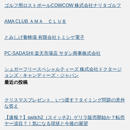
ゴルフ用ロストボールCOWCOW 株式会社ナリタゴルフ
AMA CLUB ＡＭＡ ＣＬＵＢ
とみしげ養蜂場 有限会社トミシゲ電子
PC-SADASHI 楽天市場店 サダシ商事株式会社
シュガーフリースペシャルティーズ 株式会社ドクタージ
ョンズ・キャンディーズ・ジャパン
最近の投稿
クリスマスプレゼント、いつ渡す？タイミング問題の意外
な答え
【速報？】switch2（スイッチ2）ゲリラ販売開始か？転売
ヤー涙目？！気になる現状と今後の展望