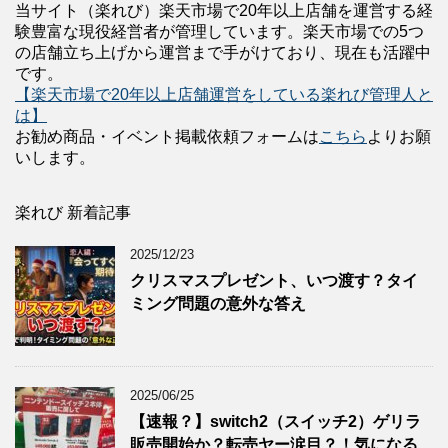
当サイト（楽れび）楽天市場で20年以上店舗を運営する経
験豊富な現役経営者が管理しています。楽天市場での5つ
の店舗立ち上げから運営まで手がけており、現在も活躍中
です。
【楽天市場で20年以上店舗運営をしている楽れび管理人と
は】
お勧め商品・イベント掲載依頼フォームは
こちら
よりお願
いします。
楽れび 新着記事
2025/12/23
クリスマスプレゼント、いつ渡す？タイ
ミング問題の意外な答え
2025/06/25
【速報？】switch2（スイッチ2）ゲリラ
販売開始か？転売ヤー涙目？！気になる