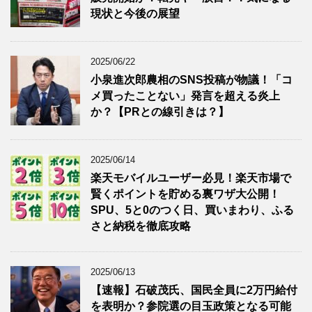
現状と今後の展望
2025/06/22
小泉進次郎農相のSNS投稿が物議！「コ
メ買ったことない」発言を超える炎上
か？【PRとの線引きは？】
2025/06/14
楽天モバイルユーザー必見！楽天市場で
賢くポイントを貯める裏ワザ大公開！
SPU、5と0のつく日、買いまわり、ふる
さと納税を徹底攻略
2025/06/13
【速報】石破茂氏、国民全員に2万円給付
を表明か？参院選の目玉政策となる可能