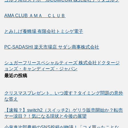
AMA CLUB ＡＭＡ ＣＬＵＢ
とみしげ養蜂場 有限会社トミシゲ電子
PC-SADASHI 楽天市場店 サダシ商事株式会社
シュガーフリースペシャルティーズ 株式会社ドクタージ
ョンズ・キャンディーズ・ジャパン
最近の投稿
クリスマスプレゼント、いつ渡す？タイミング問題の意外
な答え
【速報？】switch2（スイッチ2）ゲリラ販売開始か？転売
ヤー涙目？！気になる現状と今後の展望
小泉進次郎農相のSNS投稿が物議！「コメ買ったことな