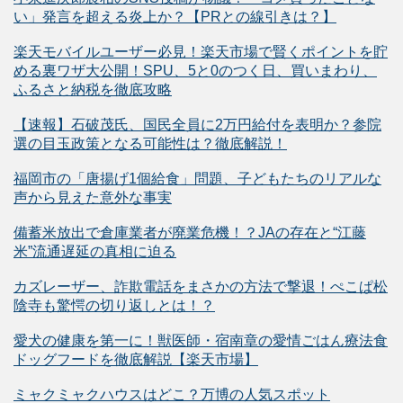
い」発言を超える炎上か？【PRとの線引きは？】
楽天モバイルユーザー必見！楽天市場で賢くポイントを貯
める裏ワザ大公開！SPU、5と0のつく日、買いまわり、
ふるさと納税を徹底攻略
【速報】石破茂氏、国民全員に2万円給付を表明か？参院
選の目玉政策となる可能性は？徹底解説！
福岡市の「唐揚げ1個給食」問題、子どもたちのリアルな
声から見えた意外な事実
備蓄米放出で倉庫業者が廃業危機！？JAの存在と“江藤
米”流通遅延の真相に迫る
カズレーザー、詐欺電話をまさかの方法で撃退！ぺこぱ松
陰寺も驚愕の切り返しとは！？
愛犬の健康を第一に！獣医師・宿南章の愛情ごはん療法食
ドッグフードを徹底解説【楽天市場】
ミャクミャクハウスはどこ？万博の人気スポット