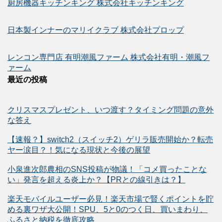
厨房機器キッチンキング 株式会社キッチンキング
日本製インナーのマリイクラブ 株式会社プロップ
レンコン専門店 有明潮風ファーム 株式会社有明・潮風フ
ァーム
最近の投稿
クリスマスプレゼント、いつ渡す？タイミング問題の意外
な答え
【速報？】switch2（スイッチ2）ゲリラ販売開始か？転売
ヤー涙目？！気になる現状と今後の展望
小泉進次郎農相のSNS投稿が物議！「コメ買ったことな
い」発言を超える炎上か？【PRとの線引きは？】
楽天モバイルユーザー必見！楽天市場で賢くポイントを貯
める裏ワザ大公開！SPU、5と0のつく日、買いまわり、
ふるさと納税を徹底攻略