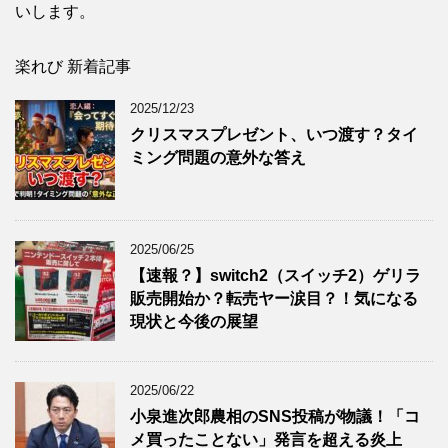
いします。
楽れび 新着記事
2025/12/23
クリスマスプレゼント、いつ渡す？タイ
ミング問題の意外な答え
2025/06/25
【速報？】switch2（スイッチ2）ゲリラ
販売開始か？転売ヤー涙目？！気になる
現状と今後の展望
2025/06/22
小泉進次郎農相のSNS投稿が物議！「コ
メ買ったことない」発言を超える炎上