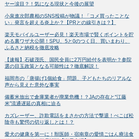
ヤー涙目？！気になる現状と今後の展望
小泉進次郎農相のSNS投稿が物議！「コメ買ったことな
い」発言を超える炎上か？【PRとの線引きは？】
楽天モバイルユーザー必見！楽天市場で賢くポイントを貯
める裏ワザ大公開！SPU、5と0のつく日、買いまわり、
ふるさと納税を徹底攻略
【速報】石破茂氏、国民全員に2万円給付を表明か？参院
選の目玉政策となる可能性は？徹底解説！
福岡市の「唐揚げ1個給食」問題、子どもたちのリアルな
声から見えた意外な事実
備蓄米放出で倉庫業者が廃業危機！？JAの存在と“江藤
米”流通遅延の真相に迫る
カズレーザー、詐欺電話をまさかの方法で撃退！ぺこぱ松
陰寺も驚愕の切り返しとは！？
愛犬の健康を第一に！獣医師・宿南章の愛情ごはん療法食