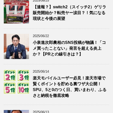
2025/06/25
【速報？】switch2（スイッチ2）ゲリラ
販売開始か？転売ヤー涙目？！気になる
現状と今後の展望
2025/06/22
小泉進次郎農相のSNS投稿が物議！「コ
メ買ったことない」発言を超える炎上
か？【PRとの線引きは？】
2025/06/14
楽天モバイルユーザー必見！楽天市場で
賢くポイントを貯める裏ワザ大公開！
SPU、5と0のつく日、買いまわり、ふる
さと納税を徹底攻略
2025/06/13