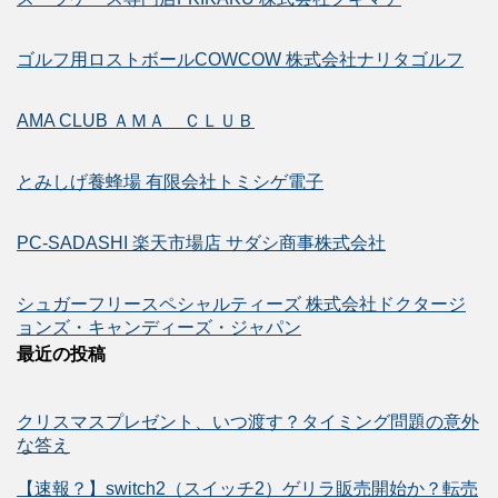
ゴルフ用ロストボールCOWCOW 株式会社ナリタゴルフ
AMA CLUB ＡＭＡ ＣＬＵＢ
とみしげ養蜂場 有限会社トミシゲ電子
PC-SADASHI 楽天市場店 サダシ商事株式会社
シュガーフリースペシャルティーズ 株式会社ドクタージ
ョンズ・キャンディーズ・ジャパン
最近の投稿
クリスマスプレゼント、いつ渡す？タイミング問題の意外
な答え
【速報？】switch2（スイッチ2）ゲリラ販売開始か？転売