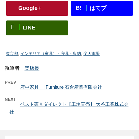
B!
Google+
はてブ
LINE
-
東京都
,
インテリア（家具）・寝具・収納
,
楽天市場
執筆者：
楽店長
PREV
府中家具 i Furniture 石倉産業有限会社
NEXT
ベスト家具ダイレクト【工場直売】 大谷工業株式会
社