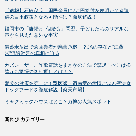
【速報】石破茂氏、国民全員に2万円給付を表明か？参院
選の目玉政策となる可能性は？徹底解説！
福岡市の「唐揚げ1個給食」問題、子どもたちのリアルな
声から見えた意外な事実
備蓄米放出で倉庫業者が廃業危機！？JAの存在と“江藤
米”流通遅延の真相に迫る
カズレーザー、詐欺電話をまさかの方法で撃退！ぺこぱ松
陰寺も驚愕の切り返しとは！？
愛犬の健康を第一に！獣医師・宿南章の愛情ごはん療法食
ドッグフードを徹底解説【楽天市場】
ミャクミャクハウスはどこ？万博の人気スポット
楽れび カテゴリー