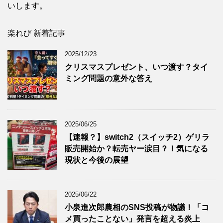
いします。
楽れび 新着記事
2025/12/23
クリスマスプレゼント、いつ渡す？タイ
ミング問題の意外な答え
2025/06/25
【速報？】switch2（スイッチ2）ゲリラ
販売開始か？転売ヤー涙目？！気になる
現状と今後の展望
2025/06/22
小泉進次郎農相のSNS投稿が物議！「コ
メ買ったことない」発言を超える炎上