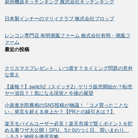
厨房機器キッチンキング 株式会社キッチンキング
日本製インナーのマリイクラブ 株式会社プロップ
レンコン専門店 有明潮風ファーム 株式会社有明・潮風フ
ァーム
最近の投稿
クリスマスプレゼント、いつ渡す？タイミング問題の意外
な答え
【速報？】switch2（スイッチ2）ゲリラ販売開始か？転売
ヤー涙目？！気になる現状と今後の展望
小泉進次郎農相のSNS投稿が物議！「コメ買ったことな
い」発言を超える炎上か？【PRとの線引きは？】
楽天モバイルユーザー必見！楽天市場で賢くポイントを貯
める裏ワザ大公開！SPU、5と0のつく日、買いまわり、
ふるさと納税を徹底攻略