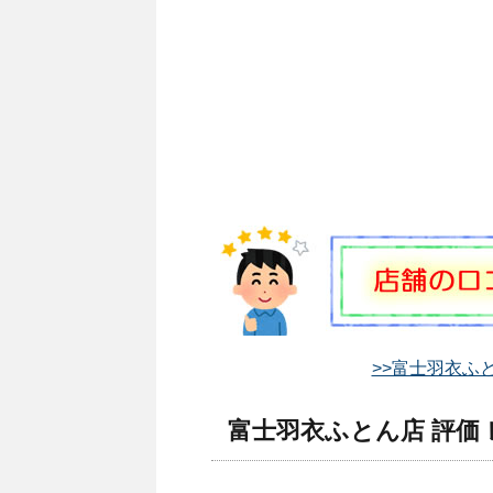
>>富士羽衣ふ
富士羽衣ふとん店 評価