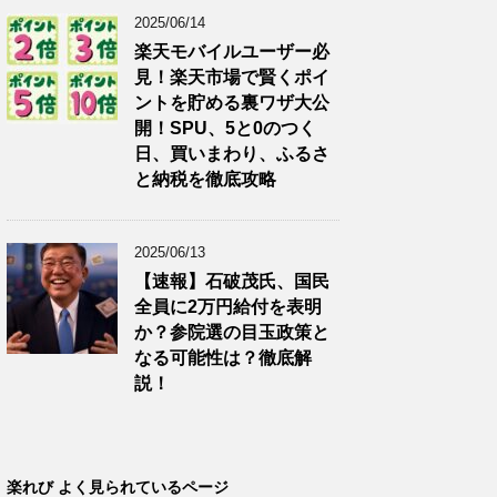
2025/06/14
楽天モバイルユーザー必
見！楽天市場で賢くポイ
ントを貯める裏ワザ大公
開！SPU、5と0のつく
日、買いまわり、ふるさ
と納税を徹底攻略
2025/06/13
【速報】石破茂氏、国民
全員に2万円給付を表明
か？参院選の目玉政策と
なる可能性は？徹底解
説！
楽れび よく見られているページ