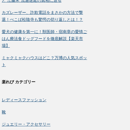
と“江藤米”流通遅延の真相に迫る
カズレーザー、詐欺電話をまさかの方法で撃
退！ぺこぱ松陰寺も驚愕の切り返しとは！？
愛犬の健康を第一に！獣医師・宿南章の愛情ご
はん療法食ドッグフードを徹底解説【楽天市
場】
ミャクミャクハウスはどこ？万博の人気スポッ
ト
楽れび カテゴリー
レディースファッション
靴
ジュエリー・アクセサリー