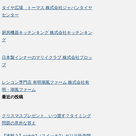
タイヤ広場 トーマス 株式会社ジャパンタイヤ
センター
厨房機器キッチンキング 株式会社キッチンキン
グ
日本製インナーのマリイクラブ 株式会社プロッ
プ
レンコン専門店 有明潮風ファーム 株式会社有
明・潮風ファーム
最近の投稿
クリスマスプレゼント、いつ渡す？タイミング
問題の意外な答え
【速報？】switch2（スイッチ2）ゲリラ販売開