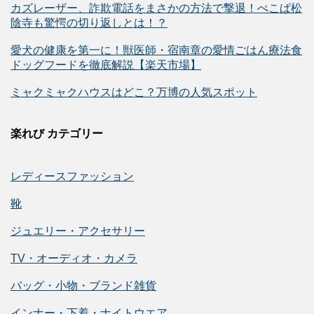
カズレーザー、詐欺電話をまさかの方法で撃退！ぺこぱ松
陰寺も驚愕の切り返しとは！？
愛犬の健康を第一に！獣医師・宿南章の愛情ごはん療法食
ドッグフードを徹底解説【楽天市場】
ミャクミャクハウスはどこ？万博の人気スポット
楽れび カテゴリー
レディースファッション
靴
ジュエリー・アクセサリー
TV・オーディオ・カメラ
バッグ・小物・ブランド雑貨
インナー・下着・ナイトウエア