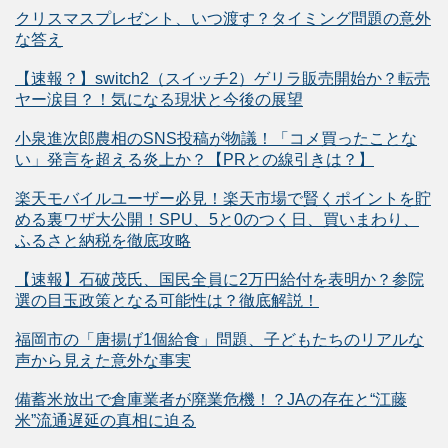
クリスマスプレゼント、いつ渡す？タイミング問題の意外
な答え
【速報？】switch2（スイッチ2）ゲリラ販売開始か？転売
ヤー涙目？！気になる現状と今後の展望
小泉進次郎農相のSNS投稿が物議！「コメ買ったことな
い」発言を超える炎上か？【PRとの線引きは？】
楽天モバイルユーザー必見！楽天市場で賢くポイントを貯
める裏ワザ大公開！SPU、5と0のつく日、買いまわり、
ふるさと納税を徹底攻略
【速報】石破茂氏、国民全員に2万円給付を表明か？参院
選の目玉政策となる可能性は？徹底解説！
福岡市の「唐揚げ1個給食」問題、子どもたちのリアルな
声から見えた意外な事実
備蓄米放出で倉庫業者が廃業危機！？JAの存在と“江藤
米”流通遅延の真相に迫る