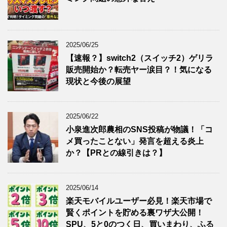
2025/06/25
【速報？】switch2（スイッチ2）ゲリラ
販売開始か？転売ヤー涙目？！気になる
現状と今後の展望
2025/06/22
小泉進次郎農相のSNS投稿が物議！「コ
メ買ったことない」発言を超える炎上
か？【PRとの線引きは？】
2025/06/14
楽天モバイルユーザー必見！楽天市場で
賢くポイントを貯める裏ワザ大公開！
SPU、5と0のつく日、買いまわり、ふる