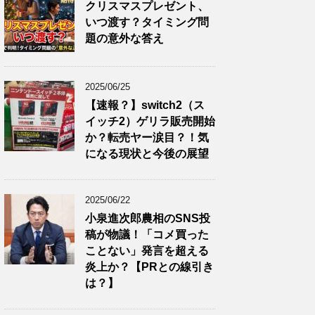
クリスマスプレゼント、
いつ渡す？タイミング問
題の意外な答え
2025/06/25
【速報？】switch2（ス
イッチ2）ゲリラ販売開始
か？転売ヤー涙目？！気
になる現状と今後の展望
2025/06/22
小泉進次郎農相のSNS投
稿が物議！「コメ買った
ことない」発言を超える
炎上か？【PRとの線引き
は？】