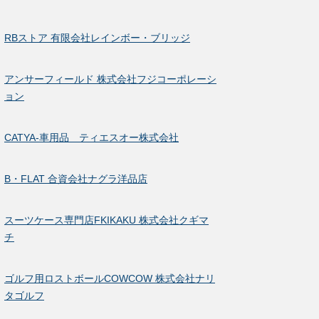
RBストア 有限会社レインボー・ブリッジ
アンサーフィールド 株式会社フジコーポレーシ
ョン
CATYA-車用品 ティエスオー株式会社
B・FLAT 合資会社ナグラ洋品店
スーツケース専門店FKIKAKU 株式会社クギマ
チ
ゴルフ用ロストボールCOWCOW 株式会社ナリ
タゴルフ