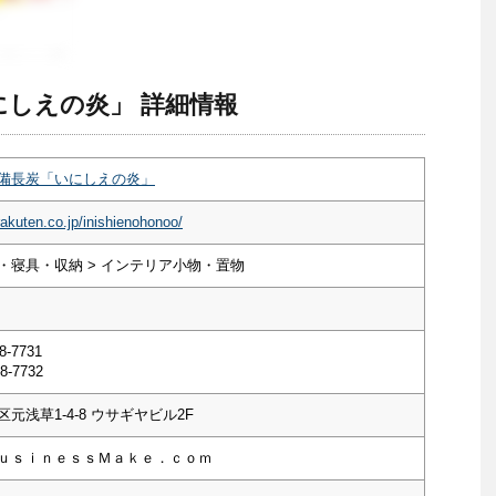
しえの炎」 詳細情報
備長炭「いにしえの炎」
rakuten.co.jp/inishienohonoo/
・寝具・収納 > インテリア小物・置物
8-7731
8-7732
元浅草1-4-8 ウサギヤビル2F
ｕｓｉｎｅｓｓＭａｋｅ．ｃｏｍ