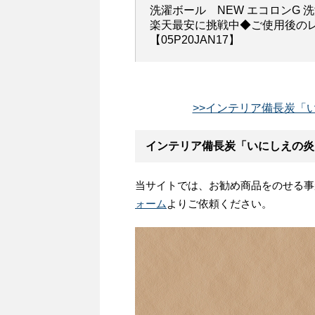
洗濯ボール NEW エコロンG 
楽天最安に挑戦中◆ご使用後の
【05P20JAN17】
>>インテリア備長炭「い
インテリア備長炭「いにしえの炎
当サイトでは、お勧め商品をのせる事
ォーム
よりご依頼ください。