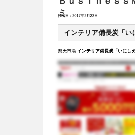
ＢｕｓｉｎｅｓｓＭ
ミ
投稿日：
2017年2月22日
インテリア備長炭「い
楽天市場
インテリア備長炭「いにしえ