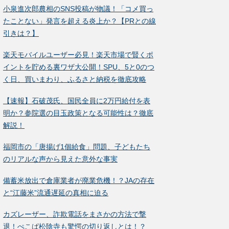
小泉進次郎農相のSNS投稿が物議！「コメ買っ
たことない」発言を超える炎上か？【PRとの線
引きは？】
楽天モバイルユーザー必見！楽天市場で賢くポ
イントを貯める裏ワザ大公開！SPU、5と0のつ
く日、買いまわり、ふるさと納税を徹底攻略
【速報】石破茂氏、国民全員に2万円給付を表
明か？参院選の目玉政策となる可能性は？徹底
解説！
福岡市の「唐揚げ1個給食」問題、子どもたち
のリアルな声から見えた意外な事実
備蓄米放出で倉庫業者が廃業危機！？JAの存在
と“江藤米”流通遅延の真相に迫る
カズレーザー、詐欺電話をまさかの方法で撃
退！ぺこぱ松陰寺も驚愕の切り返しとは！？