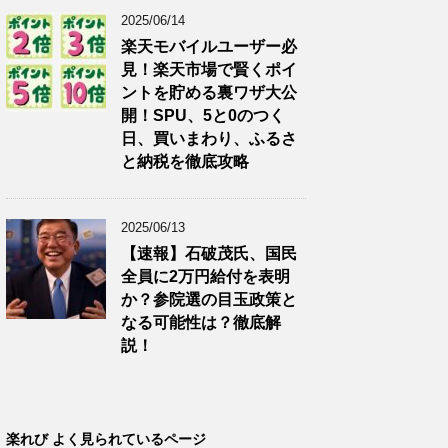
2025/06/14
楽天モバイルユーザー必
見！楽天市場で賢くポイ
ントを貯める裏ワザ大公
開！SPU、5と0のつく
日、買いまわり、ふるさ
と納税を徹底攻略
2025/06/13
【速報】石破茂氏、国民
全員に2万円給付を表明
か？参院選の目玉政策と
なる可能性は？徹底解
説！
楽れび よく見られているページ