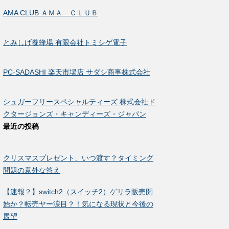
AMA CLUB ＡＭＡ ＣＬＵＢ
とみしげ養蜂場 有限会社トミシゲ電子
PC-SADASHI 楽天市場店 サダシ商事株式会社
シュガーフリースペシャルティーズ 株式会社ド
クタージョンズ・キャンディーズ・ジャパン
最近の投稿
クリスマスプレゼント、いつ渡す？タイミング
問題の意外な答え
【速報？】switch2（スイッチ2）ゲリラ販売開
始か？転売ヤー涙目？！気になる現状と今後の
展望