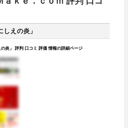
ａｋｅ．ｃｏｍ 評判 口コ
にしえの炎」
の炎」 評判 口コミ 評価 情報の詳細ページ