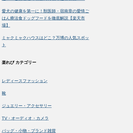
愛犬の健康を第一に！獣医師・宿南章の愛情ご
はん療法食ドッグフードを徹底解説【楽天市
場】
ミャクミャクハウスはどこ？万博の人気スポッ
ト
楽れび カテゴリー
レディースファッション
靴
ジュエリー・アクセサリー
TV・オーディオ・カメラ
バッグ・小物・ブランド雑貨