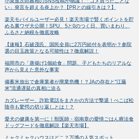
小泉進次郎農相のSNS投稿が物議！「コメ買ったことな
い」発言を超える炎上か？【PRとの線引きは？】
楽天モバイルユーザー必見！楽天市場で賢くポイントを貯
める裏ワザ大公開！SPU、5と0のつく日、買いまわり、
ふるさと納税を徹底攻略
【速報】石破茂氏、国民全員に2万円給付を表明か？参院
選の目玉政策となる可能性は？徹底解説！
福岡市の「唐揚げ1個給食」問題、子どもたちのリアルな
声から見えた意外な事実
備蓄米放出で倉庫業者が廃業危機！？JAの存在と“江藤
米”流通遅延の真相に迫る
カズレーザー、詐欺電話をまさかの方法で撃退！ぺこぱ松
陰寺も驚愕の切り返しとは！？
愛犬の健康を第一に！獣医師・宿南章の愛情ごはん療法食
ドッグフードを徹底解説【楽天市場】
ミャクミャクハウスはどこ？万博の人気スポット