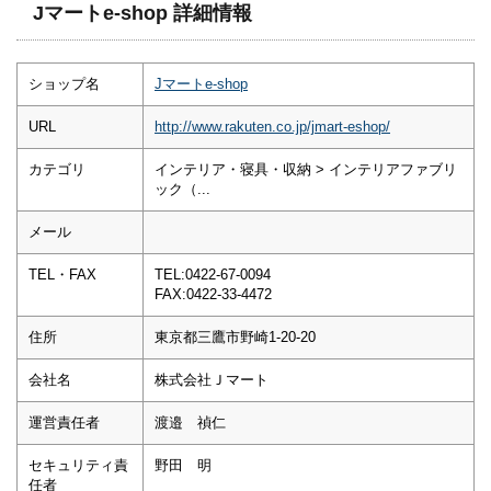
Jマートe-shop 詳細情報
ショップ名
Jマートe-shop
URL
http://www.rakuten.co.jp/jmart-eshop/
カテゴリ
インテリア・寝具・収納 > インテリアファブリ
ック（...
メール
TEL・FAX
TEL:0422-67-0094
FAX:0422-33-4472
住所
東京都三鷹市野崎1-20-20
会社名
株式会社Ｊマート
運営責任者
渡邉 禎仁
セキュリティ責
野田 明
任者