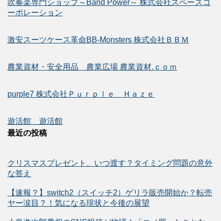
吹奏楽専門ショップ～Band Power～ 株式会社スペースコ
ーポレーション
激安スーツケース革命BB-Monsters 株式会社ＢＢＭ
農業資材・安全用品 農業広場 農業資材.ｃｏｍ
purple7 株式会社Ｐｕｒｐｌｅ Ｈａｚｅ
遊活館 遊活館
最近の投稿
クリスマスプレゼント、いつ渡す？タイミング問題の意外
な答え
【速報？】switch2（スイッチ2）ゲリラ販売開始か？転売
ヤー涙目？！気になる現状と今後の展望