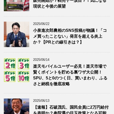
販売開始か？転売ヤー涙目？！気になる
現状と今後の展望
2025/06/22
小泉進次郎農相のSNS投稿が物議！「コ
メ買ったことない」発言を超える炎上
か？【PRとの線引きは？】
2025/06/14
楽天モバイルユーザー必見！楽天市場で
賢くポイントを貯める裏ワザ大公開！
SPU、5と0のつく日、買いまわり、ふる
さと納税を徹底攻略
2025/06/13
【速報】石破茂氏、国民全員に2万円給付
を表明か？参院選の目玉政策となる可能