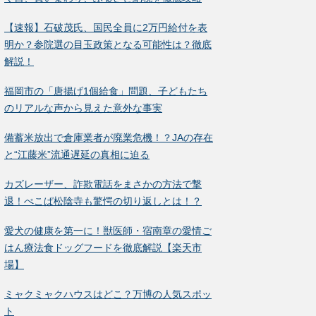
【速報】石破茂氏、国民全員に2万円給付を表
明か？参院選の目玉政策となる可能性は？徹底
解説！
福岡市の「唐揚げ1個給食」問題、子どもたち
のリアルな声から見えた意外な事実
備蓄米放出で倉庫業者が廃業危機！？JAの存在
と“江藤米”流通遅延の真相に迫る
カズレーザー、詐欺電話をまさかの方法で撃
退！ぺこぱ松陰寺も驚愕の切り返しとは！？
愛犬の健康を第一に！獣医師・宿南章の愛情ご
はん療法食ドッグフードを徹底解説【楽天市
場】
ミャクミャクハウスはどこ？万博の人気スポッ
ト