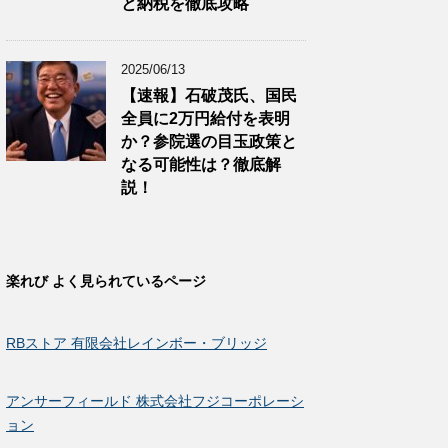
と納税を徹底攻略
2025/06/13
【速報】石破茂氏、国民
全員に2万円給付を表明
か？参院選の目玉政策と
なる可能性は？徹底解
説！
楽れび よく見られているページ
RBストア 有限会社レインボー・ブリッジ
アンサーフィールド 株式会社フジコーポレーシ
ョン