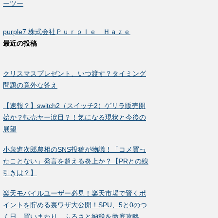
ーツー
purple7 株式会社Ｐｕｒｐｌｅ Ｈａｚｅ
最近の投稿
クリスマスプレゼント、いつ渡す？タイミング
問題の意外な答え
【速報？】switch2（スイッチ2）ゲリラ販売開
始か？転売ヤー涙目？！気になる現状と今後の
展望
小泉進次郎農相のSNS投稿が物議！「コメ買っ
たことない」発言を超える炎上か？【PRとの線
引きは？】
楽天モバイルユーザー必見！楽天市場で賢くポ
イントを貯める裏ワザ大公開！SPU、5と0のつ
く日、買いまわり、ふるさと納税を徹底攻略