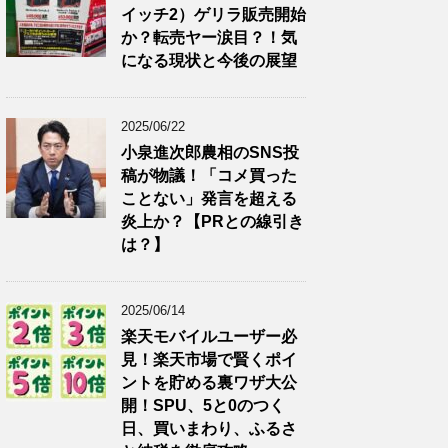
イッチ2）ゲリラ販売開始
か？転売ヤー涙目？！気
になる現状と今後の展望
2025/06/22
小泉進次郎農相のSNS投
稿が物議！「コメ買った
ことない」発言を超える
炎上か？【PRとの線引き
は？】
2025/06/14
楽天モバイルユーザー必
見！楽天市場で賢くポイ
ントを貯める裏ワザ大公
開！SPU、5と0のつく
日、買いまわり、ふるさ