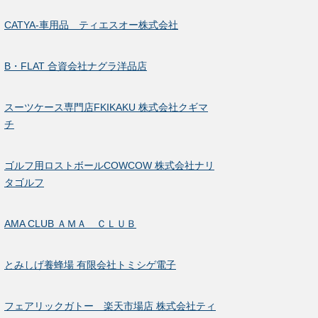
CATYA-車用品 ティエスオー株式会社
B・FLAT 合資会社ナグラ洋品店
スーツケース専門店FKIKAKU 株式会社クギマ
チ
ゴルフ用ロストボールCOWCOW 株式会社ナリ
タゴルフ
AMA CLUB ＡＭＡ ＣＬＵＢ
とみしげ養蜂場 有限会社トミシゲ電子
フェアリックガトー 楽天市場店 株式会社ティ