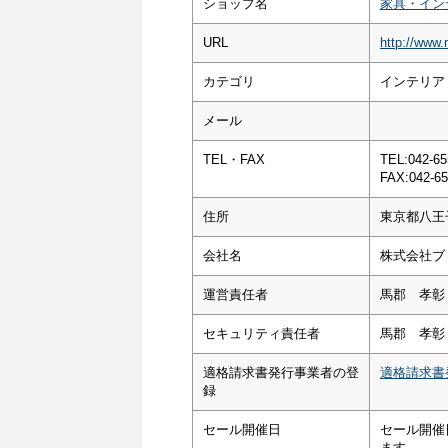
ショップ名
家具・イン
URL
http://www.
カテゴリ
インテリア
メール
TEL・FAX
TEL:042-65
FAX:042-65
住所
東京都八王子
会社名
株式会社ブ
運営責任者
馬郡 孝彰
セキュリティ責任者
馬郡 孝彰
適格請求書発行事業者の登
適格請求書
録
セール開催日
セール開催
ます。