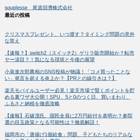
souplesse 尾道回漕株式会社
最近の投稿
クリスマスプレゼント、いつ渡す？タイミング問題の意外
な答え
【速報？】switch2（スイッチ2）ゲリラ販売開始か？転売
ヤー涙目？！気になる現状と今後の展望
小泉進次郎農相のSNS投稿が物議！「コメ買ったことな
い」発言を超える炎上か？【PRとの線引きは？】
楽天モバイルユーザー必見！楽天市場で賢くポイントを貯
める裏ワザ大公開！SPU、5と0のつく日、買いまわり、
ふるさと納税を徹底攻略
【速報】石破茂氏、国民全員に2万円給付を表明か？参院
選の目玉政策となる可能性は？徹底解説！
福岡市の「唐揚げ1個給食」問題、子どもたちのリアルな