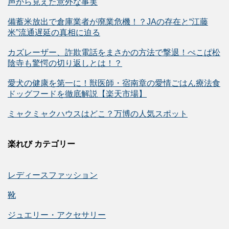
声から見えた意外な事実
備蓄米放出で倉庫業者が廃業危機！？JAの存在と“江藤
米”流通遅延の真相に迫る
カズレーザー、詐欺電話をまさかの方法で撃退！ぺこぱ松
陰寺も驚愕の切り返しとは！？
愛犬の健康を第一に！獣医師・宿南章の愛情ごはん療法食
ドッグフードを徹底解説【楽天市場】
ミャクミャクハウスはどこ？万博の人気スポット
楽れび カテゴリー
レディースファッション
靴
ジュエリー・アクセサリー