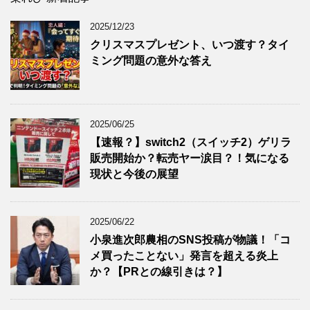
2025/12/23
クリスマスプレゼント、いつ渡す？タイ
ミング問題の意外な答え
2025/06/25
【速報？】switch2（スイッチ2）ゲリラ
販売開始か？転売ヤー涙目？！気になる
現状と今後の展望
2025/06/22
小泉進次郎農相のSNS投稿が物議！「コ
メ買ったことない」発言を超える炎上
か？【PRとの線引きは？】