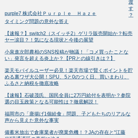
渡
す
purple7 株式会社Ｐｕｒｐｌｅ Ｈａｚｅ
？
タイミング問題の意外な答え
【速報？】switch2（スイッチ2）ゲリラ販売開始か？転売
ヤー涙目？！気になる現状と今後の展望
小泉進次郎農相のSNS投稿が物議！「コメ買ったことな
い」発言を超える炎上か？【PRとの線引きは？】
楽天モバイルユーザー必見！楽天市場で賢くポイントを貯
める裏ワザ大公開！SPU、5と0のつく日、買いまわり、
ふるさと納税を徹底攻略
【速報】石破茂氏、国民全員に2万円給付を表明か？参院
選の目玉政策となる可能性は？徹底解説！
福岡市の「唐揚げ1個給食」問題、子どもたちのリアルな
声から見えた意外な事実
備蓄米放出で倉庫業者が廃業危機！？JAの存在と“江藤