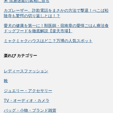
米”流通遅延の真相に迫る
カズレーザー、詐欺電話をまさかの方法で撃退！ぺこぱ松
陰寺も驚愕の切り返しとは！？
愛犬の健康を第一に！獣医師・宿南章の愛情ごはん療法食
ドッグフードを徹底解説【楽天市場】
ミャクミャクハウスはどこ？万博の人気スポット
楽れび カテゴリー
レディースファッション
靴
ジュエリー・アクセサリー
TV・オーディオ・カメラ
バッグ・小物・ブランド雑貨