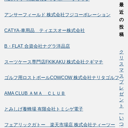
最
近
アンサーフィールド 株式会社フジコーポレーション
の
投
CATYA-車用品 ティエスオー株式会社
稿
B・FLAT 合資会社ナグラ洋品店
ク
リ
スーツケース専門店FKIKAKU 株式会社クギマチ
ス
マ
ス
ゴルフ用ロストボールCOWCOW 株式会社ナリタゴルフ
プ
レ
AMA CLUB ＡＭＡ ＣＬＵＢ
ゼ
ン
ト
とみしげ養蜂場 有限会社トミシゲ電子
、
い
つ
フェアリックガトー 楽天市場店 株式会社ティーツー