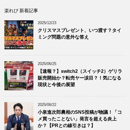
楽れび 新着記事
2025/12/23
クリスマスプレゼント、いつ渡す？タイ
ミング問題の意外な答え
2025/06/25
【速報？】switch2（スイッチ2）ゲリラ
販売開始か？転売ヤー涙目？！気になる
現状と今後の展望
2025/06/22
小泉進次郎農相のSNS投稿が物議！「コ
メ買ったことない」発言を超える炎上
か？【PRとの線引きは？】