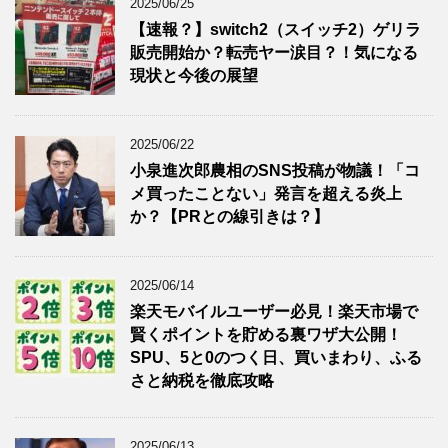
2025/06/25
【速報？】switch2（スイッチ2）ゲリラ
販売開始か？転売ヤー涙目？！気になる
現状と今後の展望
2025/06/22
小泉進次郎農相のSNS投稿が物議！「コ
メ買ったことない」発言を超える炎上
か？【PRとの線引きは？】
2025/06/14
楽天モバイルユーザー必見！楽天市場で
賢くポイントを貯める裏ワザ大公開！
SPU、5と0のつく日、買いまわり、ふる
さと納税を徹底攻略
2025/06/13