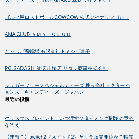
スーツケース専門店FKIKAKU 株式会社クギマチ
ゴルフ用ロストボールCOWCOW 株式会社ナリタゴルフ
AMA CLUB ＡＭＡ ＣＬＵＢ
とみしげ養蜂場 有限会社トミシゲ電子
PC-SADASHI 楽天市場店 サダシ商事株式会社
シュガーフリースペシャルティーズ 株式会社ドクタージ
ョンズ・キャンディーズ・ジャパン
最近の投稿
クリスマスプレゼント、いつ渡す？タイミング問題の意外
な答え
【速報？】switch2（スイッチ2）ゲリラ販売開始か？転売