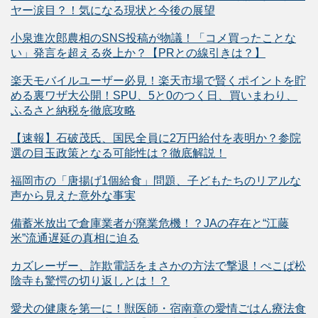
ヤー涙目？！気になる現状と今後の展望
小泉進次郎農相のSNS投稿が物議！「コメ買ったことな
い」発言を超える炎上か？【PRとの線引きは？】
楽天モバイルユーザー必見！楽天市場で賢くポイントを貯
める裏ワザ大公開！SPU、5と0のつく日、買いまわり、
ふるさと納税を徹底攻略
【速報】石破茂氏、国民全員に2万円給付を表明か？参院
選の目玉政策となる可能性は？徹底解説！
福岡市の「唐揚げ1個給食」問題、子どもたちのリアルな
声から見えた意外な事実
備蓄米放出で倉庫業者が廃業危機！？JAの存在と“江藤
米”流通遅延の真相に迫る
カズレーザー、詐欺電話をまさかの方法で撃退！ぺこぱ松
陰寺も驚愕の切り返しとは！？
愛犬の健康を第一に！獣医師・宿南章の愛情ごはん療法食