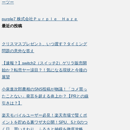
ーツー
purple7 株式会社Ｐｕｒｐｌｅ Ｈａｚｅ
最近の投稿
クリスマスプレゼント、いつ渡す？タイミング
問題の意外な答え
【速報？】switch2（スイッチ2）ゲリラ販売開
始か？転売ヤー涙目？！気になる現状と今後の
展望
小泉進次郎農相のSNS投稿が物議！「コメ買っ
たことない」発言を超える炎上か？【PRとの線
引きは？】
楽天モバイルユーザー必見！楽天市場で賢くポ
イントを貯める裏ワザ大公開！SPU、5と0のつ
く日、買いまわり、ふるさと納税を徹底攻略