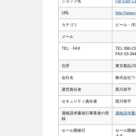
ショップ名
Far East Ce
URL
http://www.r
カテゴリ
ビール・洋酒
メール
TEL・FAX
TEL:090-23
FAX:03-344
住所
東京都品川区
会社名
株式会社ワ
運営責任者
西川恭平
セキュリティ責任者
西川恭平
適格請求書発行事業者の登
適格請求書
録
セール開催日
セール開催
ます。