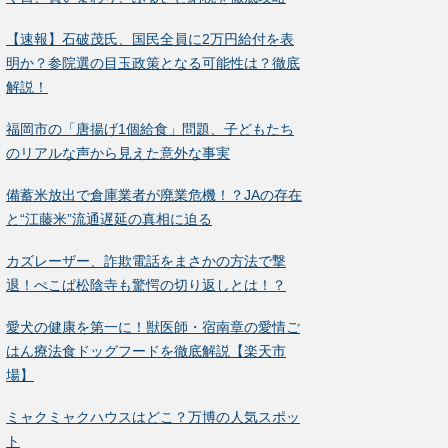
【速報】石破茂氏、国民全員に2万円給付を表
明か？参院選の目玉政策となる可能性は？徹底
解説！
福岡市の「唐揚げ1個給食」問題、子どもたち
のリアルな声から見えた意外な事実
備蓄米放出で倉庫業者が廃業危機！？JAの存在
と“江藤米”流通遅延の真相に迫る
カズレーザー、詐欺電話をまさかの方法で撃
退！ぺこぱ松陰寺も驚愕の切り返しとは！？
愛犬の健康を第一に！獣医師・宿南章の愛情ご
はん療法食ドッグフードを徹底解説【楽天市
場】
ミャクミャクハウスはどこ？万博の人気スポッ
ト