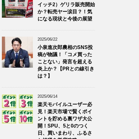
イッチ2）ゲリラ販売開始
か？転売ヤー涙目？！気
になる現状と今後の展望
2025/06/22
小泉進次郎農相のSNS投
稿が物議！「コメ買った
ことない」発言を超える
炎上か？【PRとの線引き
は？】
2025/06/14
楽天モバイルユーザー必
見！楽天市場で賢くポイ
ントを貯める裏ワザ大公
開！SPU、5と0のつく
日、買いまわり、ふるさ