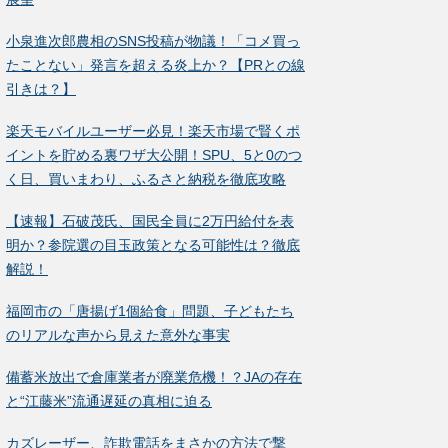
小泉進次郎農相のSNS投稿が物議！「コメ買っ
たことない」発言を超える炎上か？【PRとの線
引きは？】
楽天モバイルユーザー必見！楽天市場で賢くポ
イントを貯める裏ワザ大公開！SPU、5と0のつ
く日、買いまわり、ふるさと納税を徹底攻略
【速報】石破茂氏、国民全員に2万円給付を表
明か？参院選の目玉政策となる可能性は？徹底
解説！
福岡市の「唐揚げ1個給食」問題、子どもたち
のリアルな声から見えた意外な事実
備蓄米放出で倉庫業者が廃業危機！？JAの存在
と“江藤米”流通遅延の真相に迫る
カズレーザー、詐欺電話をまさかの方法で撃