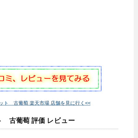
ット 古葡萄 楽天市場 店舗を見に行く<<
 古葡萄 評価 レビュー