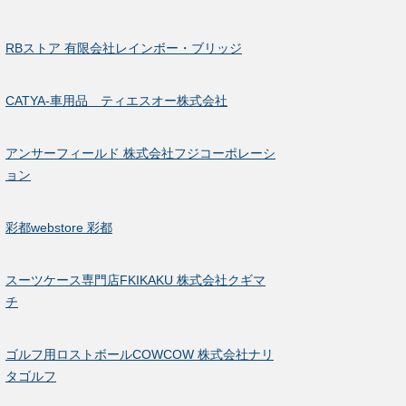
RBストア 有限会社レインボー・ブリッジ
CATYA-車用品 ティエスオー株式会社
アンサーフィールド 株式会社フジコーポレーシ
ョン
彩都webstore 彩都
スーツケース専門店FKIKAKU 株式会社クギマ
チ
ゴルフ用ロストボールCOWCOW 株式会社ナリ
タゴルフ