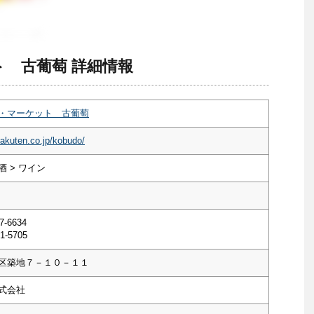
 古葡萄 詳細情報
・マーケット 古葡萄
rakuten.co.jp/kobudo/
 > ワイン
7-6634
1-5705
区築地７－１０－１１
式会社