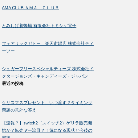
AMA CLUB ＡＭＡ ＣＬＵＢ
とみしげ養蜂場 有限会社トミシゲ電子
フェアリックガトー 楽天市場店 株式会社ティ
ーツー
シュガーフリースペシャルティーズ 株式会社ド
クタージョンズ・キャンディーズ・ジャパン
最近の投稿
クリスマスプレゼント、いつ渡す？タイミング
問題の意外な答え
【速報？】switch2（スイッチ2）ゲリラ販売開
始か？転売ヤー涙目？！気になる現状と今後の
展望