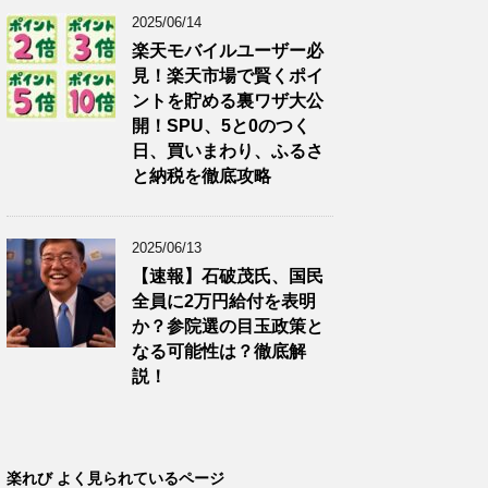
2025/06/14
楽天モバイルユーザー必
見！楽天市場で賢くポイ
ントを貯める裏ワザ大公
開！SPU、5と0のつく
日、買いまわり、ふるさ
と納税を徹底攻略
2025/06/13
【速報】石破茂氏、国民
全員に2万円給付を表明
か？参院選の目玉政策と
なる可能性は？徹底解
説！
楽れび よく見られているページ