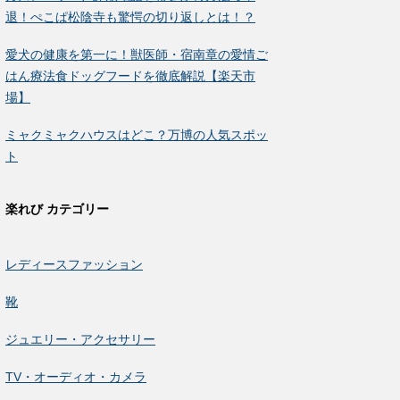
退！ぺこぱ松陰寺も驚愕の切り返しとは！？
愛犬の健康を第一に！獣医師・宿南章の愛情ご
はん療法食ドッグフードを徹底解説【楽天市
場】
ミャクミャクハウスはどこ？万博の人気スポッ
ト
楽れび カテゴリー
レディースファッション
靴
ジュエリー・アクセサリー
TV・オーディオ・カメラ