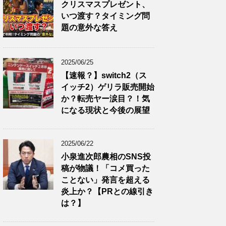
クリスマスプレゼント、
いつ渡す？タイミング問
題の意外な答え
2025/06/25
【速報？】switch2（ス
イッチ2）ゲリラ販売開始
か？転売ヤー涙目？！気
になる現状と今後の展望
2025/06/22
小泉進次郎農相のSNS投
稿が物議！「コメ買った
ことない」発言を超える
炎上か？【PRとの線引き
は？】