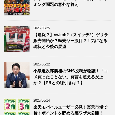
ミング問題の意外な答え
2025/06/25
【速報？】switch2（スイッチ2）ゲリラ
販売開始か？転売ヤー涙目？！気になる
現状と今後の展望
2025/06/22
小泉進次郎農相のSNS投稿が物議！「コ
メ買ったことない」発言を超える炎上
か？【PRとの線引きは？】
2025/06/14
楽天モバイルユーザー必見！楽天市場で
賢くポイントを貯める裏ワザ大公開！