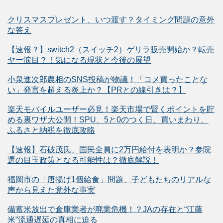
クリスマスプレゼント、いつ渡す？タイミング問題の意外
な答え
【速報？】switch2（スイッチ2）ゲリラ販売開始か？転売
ヤー涙目？！気になる現状と今後の展望
小泉進次郎農相のSNS投稿が物議！「コメ買ったことな
い」発言を超える炎上か？【PRとの線引きは？】
楽天モバイルユーザー必見！楽天市場で賢くポイントを貯
める裏ワザ大公開！SPU、5と0のつく日、買いまわり、
ふるさと納税を徹底攻略
【速報】石破茂氏、国民全員に2万円給付を表明か？参院
選の目玉政策となる可能性は？徹底解説！
福岡市の「唐揚げ1個給食」問題、子どもたちのリアルな
声から見えた意外な事実
備蓄米放出で倉庫業者が廃業危機！？JAの存在と“江藤
米”流通遅延の真相に迫る