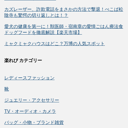
カズレーザー、詐欺電話をまさかの方法で撃退！ぺこぱ松
陰寺も驚愕の切り返しとは！？
愛犬の健康を第一に！獣医師・宿南章の愛情ごはん療法食
ドッグフードを徹底解説【楽天市場】
ミャクミャクハウスはどこ？万博の人気スポット
楽れび カテゴリー
レディースファッション
靴
ジュエリー・アクセサリー
TV・オーディオ・カメラ
バッグ・小物・ブランド雑貨