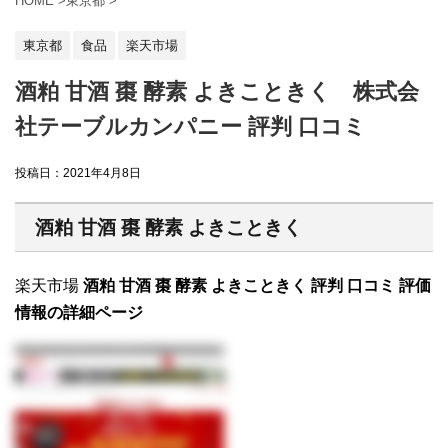
HOME
>
東京都
>
東京都
食品
楽天市場
酒粕 甘酒 棗 酵素 よきこときく 株式会
社テーブルカンパニー 評判 口コミ
投稿日：
2021年4月8日
酒粕 甘酒 棗 酵素 よきこときく
楽天市場
酒粕 甘酒 棗 酵素 よきこときく 評判 口コミ 評価
情報の詳細ページ