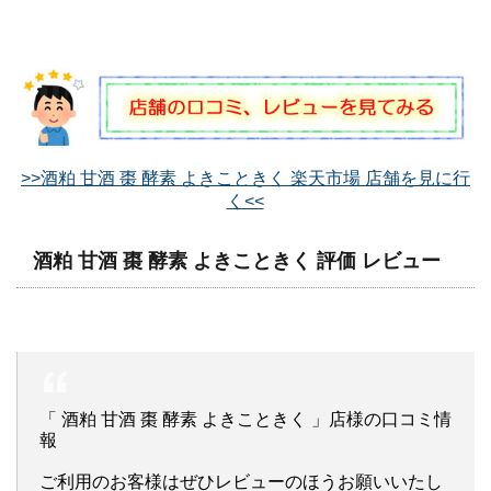
>>酒粕 甘酒 棗 酵素 よきこときく 楽天市場 店舗を見に行
く<<
酒粕 甘酒 棗 酵素 よきこときく 評価 レビュー
「 酒粕 甘酒 棗 酵素 よきこときく 」店様の口コミ情
報
ご利用のお客様はぜひレビューのほうお願いいたし