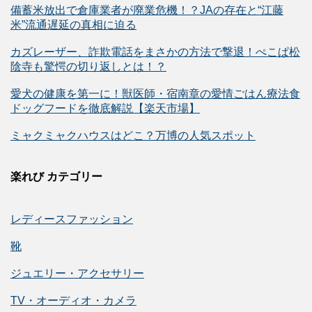
備蓄米放出で倉庫業者が廃業危機！？JAの存在と“江藤
米”流通遅延の真相に迫る
カズレーザー、詐欺電話をまさかの方法で撃退！ぺこぱ松
陰寺も驚愕の切り返しとは！？
愛犬の健康を第一に！獣医師・宿南章の愛情ごはん療法食
ドッグフードを徹底解説【楽天市場】
ミャクミャクハウスはどこ？万博の人気スポット
楽れび カテゴリー
レディースファッション
靴
ジュエリー・アクセサリー
TV・オーディオ・カメラ