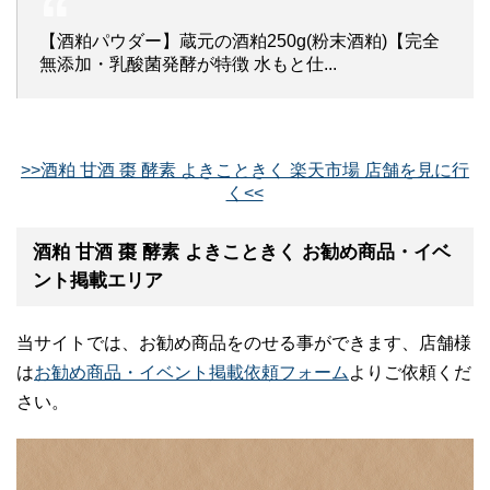
【酒粕パウダー】蔵元の酒粕250g(粉末酒粕)【完全
無添加・乳酸菌発酵が特徴 水もと仕...
>>酒粕 甘酒 棗 酵素 よきこときく 楽天市場 店舗を見に行
く<<
酒粕 甘酒 棗 酵素 よきこときく お勧め商品・イベ
ント掲載エリア
当サイトでは、お勧め商品をのせる事ができます、店舗様
は
お勧め商品・イベント掲載依頼フォーム
よりご依頼くだ
さい。