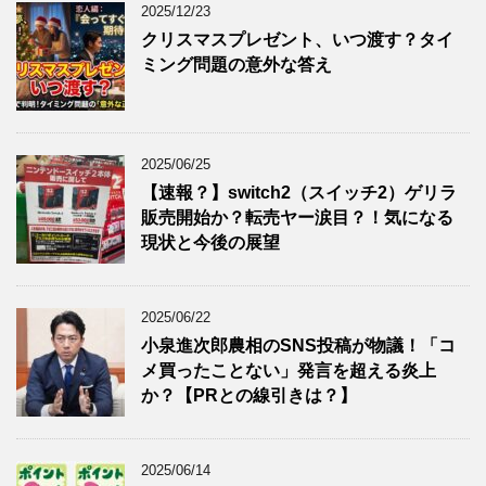
2025/12/23
クリスマスプレゼント、いつ渡す？タイ
ミング問題の意外な答え
2025/06/25
【速報？】switch2（スイッチ2）ゲリラ
販売開始か？転売ヤー涙目？！気になる
現状と今後の展望
2025/06/22
小泉進次郎農相のSNS投稿が物議！「コ
メ買ったことない」発言を超える炎上
か？【PRとの線引きは？】
2025/06/14