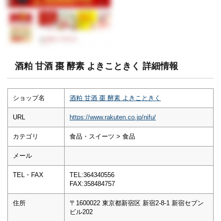
酒粕 甘酒 棗 酵素 よきこときく 詳細情報
ショップ名
酒粕 甘酒 棗 酵素 よきこときく
URL
https://www.rakuten.co.jp/nifu/
カテゴリ
食品・スイーツ > 食品
メール
TEL・FAX
TEL:364340556
FAX:358484757
住所
〒1600022 東京都新宿区 新宿2-8-1 新宿セブン
ビル202