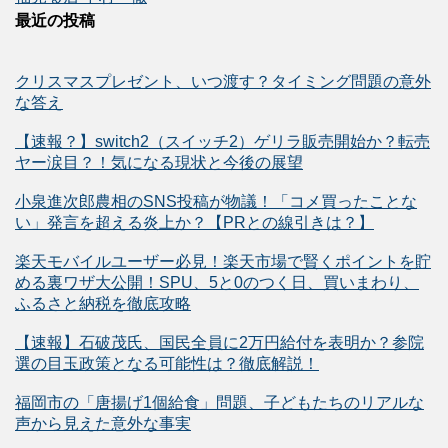
最近の投稿
クリスマスプレゼント、いつ渡す？タイミング問題の意外
な答え
【速報？】switch2（スイッチ2）ゲリラ販売開始か？転売
ヤー涙目？！気になる現状と今後の展望
小泉進次郎農相のSNS投稿が物議！「コメ買ったことな
い」発言を超える炎上か？【PRとの線引きは？】
楽天モバイルユーザー必見！楽天市場で賢くポイントを貯
める裏ワザ大公開！SPU、5と0のつく日、買いまわり、
ふるさと納税を徹底攻略
【速報】石破茂氏、国民全員に2万円給付を表明か？参院
選の目玉政策となる可能性は？徹底解説！
福岡市の「唐揚げ1個給食」問題、子どもたちのリアルな
声から見えた意外な事実