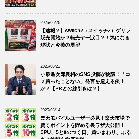
2025/06/25
【速報？】switch2（スイッチ2）ゲリラ
販売開始か？転売ヤー涙目？！気になる
現状と今後の展望
2025/06/22
小泉進次郎農相のSNS投稿が物議！「コ
メ買ったことない」発言を超える炎上
か？【PRとの線引きは？】
2025/06/14
楽天モバイルユーザー必見！楽天市場で
賢くポイントを貯める裏ワザ大公開！
SPU、5と0のつく日、買いまわり、ふる