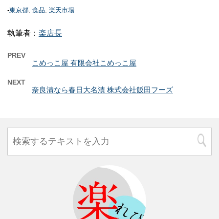
-
東京都
,
食品
,
楽天市場
執筆者：
楽店長
PREV
こめっこ屋 有限会社こめっこ屋
NEXT
奈良漬なら春日大名漬 株式会社飯田フーズ