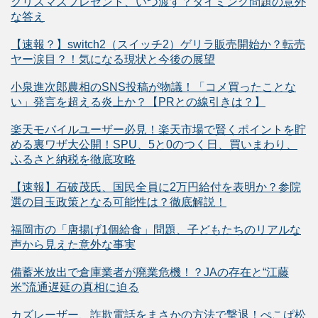
クリスマスプレゼント、いつ渡す？タイミング問題の意外
な答え
【速報？】switch2（スイッチ2）ゲリラ販売開始か？転売
ヤー涙目？！気になる現状と今後の展望
小泉進次郎農相のSNS投稿が物議！「コメ買ったことな
い」発言を超える炎上か？【PRとの線引きは？】
楽天モバイルユーザー必見！楽天市場で賢くポイントを貯
める裏ワザ大公開！SPU、5と0のつく日、買いまわり、
ふるさと納税を徹底攻略
【速報】石破茂氏、国民全員に2万円給付を表明か？参院
選の目玉政策となる可能性は？徹底解説！
福岡市の「唐揚げ1個給食」問題、子どもたちのリアルな
声から見えた意外な事実
備蓄米放出で倉庫業者が廃業危機！？JAの存在と“江藤
米”流通遅延の真相に迫る
カズレーザー、詐欺電話をまさかの方法で撃退！ぺこぱ松