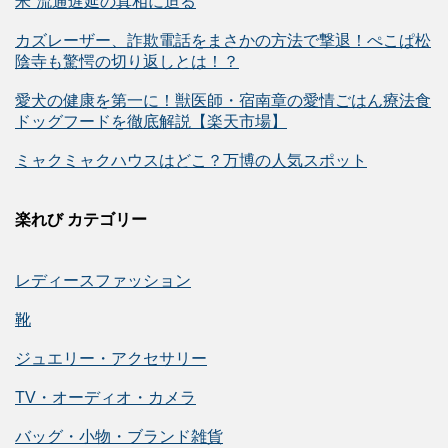
米”流通遅延の真相に迫る
カズレーザー、詐欺電話をまさかの方法で撃退！ぺこぱ松
陰寺も驚愕の切り返しとは！？
愛犬の健康を第一に！獣医師・宿南章の愛情ごはん療法食
ドッグフードを徹底解説【楽天市場】
ミャクミャクハウスはどこ？万博の人気スポット
楽れび カテゴリー
レディースファッション
靴
ジュエリー・アクセサリー
TV・オーディオ・カメラ
バッグ・小物・ブランド雑貨