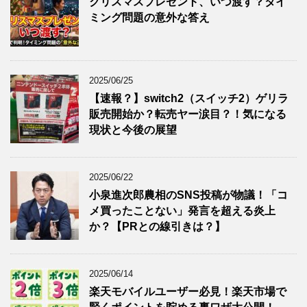
クリスマスプレゼント、いつ渡す？タイ
ミング問題の意外な答え
2025/06/25
【速報？】switch2（スイッチ2）ゲリラ
販売開始か？転売ヤー涙目？！気になる
現状と今後の展望
2025/06/22
小泉進次郎農相のSNS投稿が物議！「コ
メ買ったことない」発言を超える炎上
か？【PRとの線引きは？】
2025/06/14
楽天モバイルユーザー必見！楽天市場で