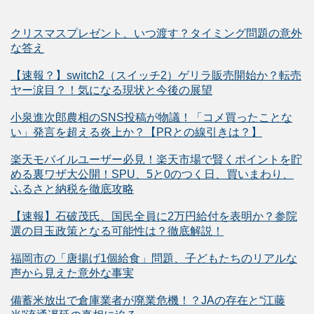
クリスマスプレゼント、いつ渡す？タイミング問題の意外
な答え
【速報？】switch2（スイッチ2）ゲリラ販売開始か？転売
ヤー涙目？！気になる現状と今後の展望
小泉進次郎農相のSNS投稿が物議！「コメ買ったことな
い」発言を超える炎上か？【PRとの線引きは？】
楽天モバイルユーザー必見！楽天市場で賢くポイントを貯
める裏ワザ大公開！SPU、5と0のつく日、買いまわり、
ふるさと納税を徹底攻略
【速報】石破茂氏、国民全員に2万円給付を表明か？参院
選の目玉政策となる可能性は？徹底解説！
福岡市の「唐揚げ1個給食」問題、子どもたちのリアルな
声から見えた意外な事実
備蓄米放出で倉庫業者が廃業危機！？JAの存在と“江藤