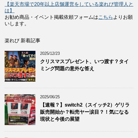
【楽天市場で20年以上店舗運営をしている楽れび管理人と
は】
お勧め商品・イベント掲載依頼フォームは
こちら
よりお願
いします。
楽れび 新着記事
2025/12/23
クリスマスプレゼント、いつ渡す？タイ
ミング問題の意外な答え
2025/06/25
【速報？】switch2（スイッチ2）ゲリラ
販売開始か？転売ヤー涙目？！気になる
現状と今後の展望