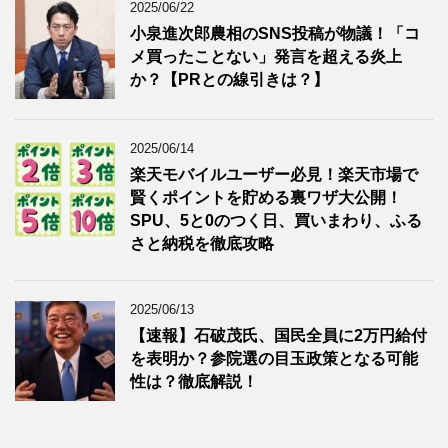
2025/06/22
小泉進次郎農相のSNS投稿が物議！「コ
メ買ったことない」発言を超える炎上
か？【PRとの線引きは？】
2025/06/14
楽天モバイルユーザー必見！楽天市場で
賢くポイントを貯める裏ワザ大公開！
SPU、5と0のつく日、買いまわり、ふる
さと納税を徹底攻略
2025/06/13
【速報】石破茂氏、国民全員に2万円給付
を表明か？参院選の目玉政策となる可能
性は？徹底解説！