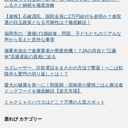
ふるさと納税を徹底攻略
【速報】石破茂氏、国民全員に2万円給付を表明か？参院
選の目玉政策となる可能性は？徹底解説！
福岡市の「唐揚げ1個給食」問題、子どもたちのリアルな
声から見えた意外な事実
備蓄米放出で倉庫業者が廃業危機！？JAの存在と“江藤
米”流通遅延の真相に迫る
カズレーザー、詐欺電話をまさかの方法で撃退！ぺこぱ松
陰寺も驚愕の切り返しとは！？
愛犬の健康を第一に！獣医師・宿南章の愛情ごはん療法食
ドッグフードを徹底解説【楽天市場】
ミャクミャクハウスはどこ？万博の人気スポット
楽れび カテゴリー