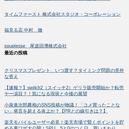
タイムファースト 株式会社スタジオ・コーポレーション
福見る店 中村 徹
souplesse 尾道回漕株式会社
最近の投稿
クリスマスプレゼント、いつ渡す？タイミング問題の意外
な答え
【速報？】switch2（スイッチ2）ゲリラ販売開始か？転売
ヤー涙目？！気になる現状と今後の展望
小泉進次郎農相のSNS投稿が物議！「コメ買ったことな
い」発言を超える炎上か？【PRとの線引きは？】
楽天モバイルユーザー必見！楽天市場で賢くポイントを貯
める裏ワザ大公開！SPU、5と0のつく日、買いまわり、