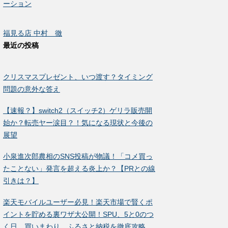
ーション
福見る店 中村 徹
最近の投稿
クリスマスプレゼント、いつ渡す？タイミング
問題の意外な答え
【速報？】switch2（スイッチ2）ゲリラ販売開
始か？転売ヤー涙目？！気になる現状と今後の
展望
小泉進次郎農相のSNS投稿が物議！「コメ買っ
たことない」発言を超える炎上か？【PRとの線
引きは？】
楽天モバイルユーザー必見！楽天市場で賢くポ
イントを貯める裏ワザ大公開！SPU、5と0のつ
く日、買いまわり、ふるさと納税を徹底攻略