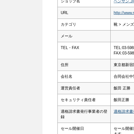
ショップ名
ベンサン.J
URL
http://www.
カテゴリ
靴 > メン
メール
TEL・FAX
TEL:03-598
FAX:03-598
住所
東京都新宿
会社名
合同会社中
運営責任者
飯田 正勝
セキュリティ責任者
飯田正勝
適格請求書発行事業者の登
適格請求書
録
セール開催日
セール開催
ます。