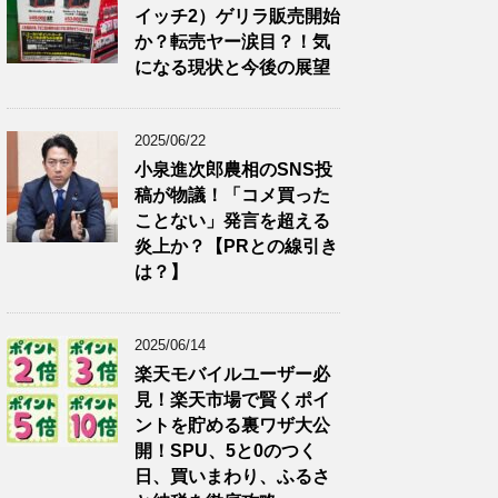
イッチ2）ゲリラ販売開始
か？転売ヤー涙目？！気
になる現状と今後の展望
2025/06/22
小泉進次郎農相のSNS投
稿が物議！「コメ買った
ことない」発言を超える
炎上か？【PRとの線引き
は？】
2025/06/14
楽天モバイルユーザー必
見！楽天市場で賢くポイ
ントを貯める裏ワザ大公
開！SPU、5と0のつく
日、買いまわり、ふるさ