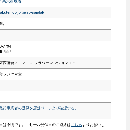
P 楽天市場店
rakuten.co.jp/benjo-sandal/
ズ靴
8-7794
8-7587
区西落合３－２－２ フラワーマンション１Ｆ
野フジヤマ堂
発行事業者の登録を店舗ページより確認する。
日は不明です。 セール開催日のご連絡は
こちら
よりお願いし