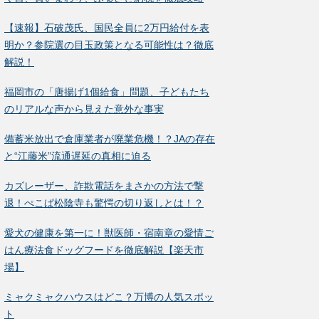
【速報】石破茂氏、国民全員に2万円給付を表
明か？参院選の目玉政策となる可能性は？徹底
解説！
福岡市の「唐揚げ1個給食」問題、子どもたち
のリアルな声から見えた意外な事実
備蓄米放出で倉庫業者が廃業危機！？JAの存在
と“江藤米”流通遅延の真相に迫る
カズレーザー、詐欺電話をまさかの方法で撃
退！ぺこぱ松陰寺も驚愕の切り返しとは！？
愛犬の健康を第一に！獣医師・宿南章の愛情ご
はん療法食ドッグフードを徹底解説【楽天市
場】
ミャクミャクハウスはどこ？万博の人気スポッ
ト