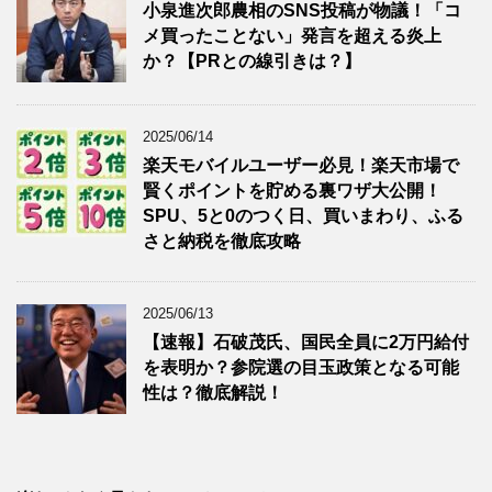
小泉進次郎農相のSNS投稿が物議！「コ
メ買ったことない」発言を超える炎上
か？【PRとの線引きは？】
2025/06/14
楽天モバイルユーザー必見！楽天市場で
賢くポイントを貯める裏ワザ大公開！
SPU、5と0のつく日、買いまわり、ふる
さと納税を徹底攻略
2025/06/13
【速報】石破茂氏、国民全員に2万円給付
を表明か？参院選の目玉政策となる可能
性は？徹底解説！