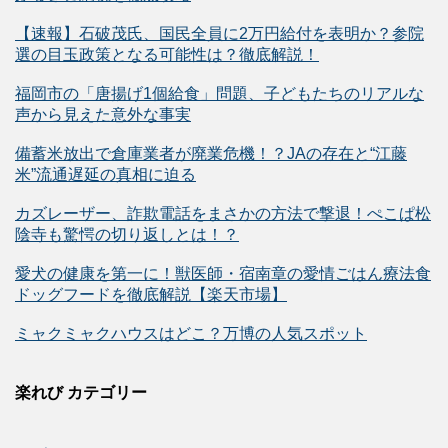
【速報】石破茂氏、国民全員に2万円給付を表明か？参院
選の目玉政策となる可能性は？徹底解説！
福岡市の「唐揚げ1個給食」問題、子どもたちのリアルな
声から見えた意外な事実
備蓄米放出で倉庫業者が廃業危機！？JAの存在と“江藤
米”流通遅延の真相に迫る
カズレーザー、詐欺電話をまさかの方法で撃退！ぺこぱ松
陰寺も驚愕の切り返しとは！？
愛犬の健康を第一に！獣医師・宿南章の愛情ごはん療法食
ドッグフードを徹底解説【楽天市場】
ミャクミャクハウスはどこ？万博の人気スポット
楽れび カテゴリー