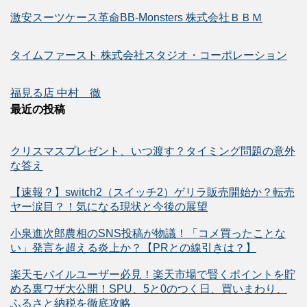
激安スーツケース革命BB-Monsters 株式会社ＢＢＭ
タイムファースト 株式会社スタジオ・コーポレーション
福見る店 中村 徹
最近の投稿
クリスマスプレゼント、いつ渡す？タイミング問題の意外
な答え
【速報？】switch2（スイッチ2）ゲリラ販売開始か？転売
ヤー涙目？！気になる現状と今後の展望
小泉進次郎農相のSNS投稿が物議！「コメ買ったことな
い」発言を超える炎上か？【PRとの線引きは？】
楽天モバイルユーザー必見！楽天市場で賢くポイントを貯
める裏ワザ大公開！SPU、5と0のつく日、買いまわり、
ふるさと納税を徹底攻略