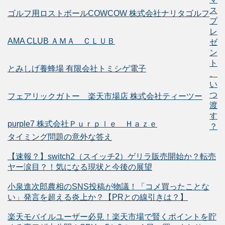
ス
ゴルフ用ロストボールCOWCOW 株式会社ナリタゴルフ
プ
レ
AMA CLUB ＡＭＡ ＣＬＵＢ
ゼ
ン
ト
とみしげ養蜂場 有限会社トミシゲ電子
、
い
つ
フェアリックガトー 楽天市場店 株式会社ティーツー
渡
す
purple7 株式会社Ｐｕｒｐｌｅ Ｈａｚｅ
？
タイミング問題の意外な答え
【速報？】switch2（スイッチ2）ゲリラ販売開始か？転売
ヤー涙目？！気になる現状と今後の展望
小泉進次郎農相のSNS投稿が物議！「コメ買ったことな
い」発言を超える炎上か？【PRとの線引きは？】
楽天モバイルユーザー必見！楽天市場で賢くポイントを貯