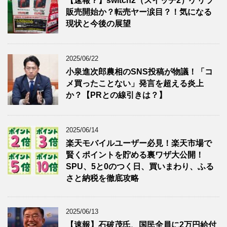
【速報？】switch2（スイッチ2）ゲリラ
販売開始か？転売ヤー涙目？！気になる
現状と今後の展望
2025/06/22
小泉進次郎農相のSNS投稿が物議！「コ
メ買ったことない」発言を超える炎上
か？【PRとの線引きは？】
2025/06/14
楽天モバイルユーザー必見！楽天市場で
賢くポイントを貯める裏ワザ大公開！
SPU、5と0のつく日、買いまわり、ふる
さと納税を徹底攻略
2025/06/13
【速報】石破茂氏、国民全員に2万円給付