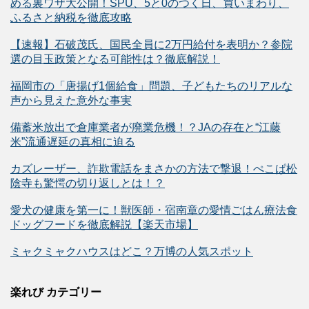
める裏ワザ大公開！SPU、5と0のつく日、買いまわり、
ふるさと納税を徹底攻略
【速報】石破茂氏、国民全員に2万円給付を表明か？参院
選の目玉政策となる可能性は？徹底解説！
福岡市の「唐揚げ1個給食」問題、子どもたちのリアルな
声から見えた意外な事実
備蓄米放出で倉庫業者が廃業危機！？JAの存在と“江藤
米”流通遅延の真相に迫る
カズレーザー、詐欺電話をまさかの方法で撃退！ぺこぱ松
陰寺も驚愕の切り返しとは！？
愛犬の健康を第一に！獣医師・宿南章の愛情ごはん療法食
ドッグフードを徹底解説【楽天市場】
ミャクミャクハウスはどこ？万博の人気スポット
楽れび カテゴリー