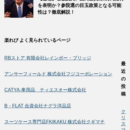
を表明か？参院選の目玉政策となる可能
性は？徹底解説！
楽れび よく見られているページ
RBストア 有限会社レインボー・ブリッジ
最
近
アンサーフィールド 株式会社フジコーポレーション
の
投
CATYA-車用品 ティエスオー株式会社
稿
B・FLAT 合資会社ナグラ洋品店
ク
リ
スーツケース専門店FKIKAKU 株式会社クギマチ
ス
マ