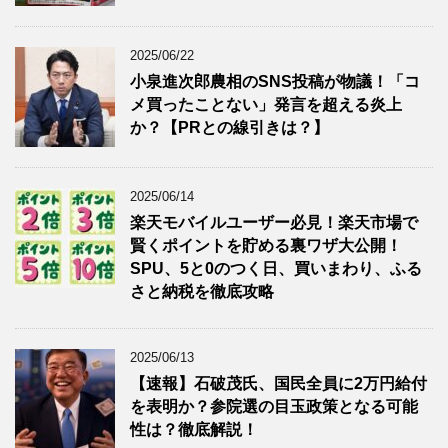
2025/06/22
小泉進次郎農相のSNS投稿が物議！「コ
メ買ったことない」発言を超える炎上
か？【PRとの線引きは？】
2025/06/14
楽天モバイルユーザー必見！楽天市場で
賢くポイントを貯める裏ワザ大公開！
SPU、5と0のつく日、買いまわり、ふる
さと納税を徹底攻略
2025/06/13
【速報】石破茂氏、国民全員に2万円給付
を表明か？参院選の目玉政策となる可能
性は？徹底解説！