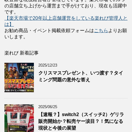
の店舗立ち上げから運営まで手がけており、現在も活躍中
です。
【楽天市場で20年以上店舗運営をしている楽れび管理人と
は】
お勧め商品・イベント掲載依頼フォームは
こちら
よりお願
いします。
楽れび 新着記事
2025/12/23
クリスマスプレゼント、いつ渡す？タイ
ミング問題の意外な答え
2025/06/25
【速報？】switch2（スイッチ2）ゲリラ
販売開始か？転売ヤー涙目？！気になる
現状と今後の展望