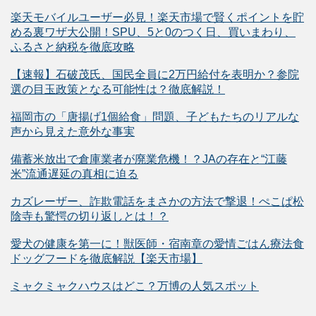
楽天モバイルユーザー必見！楽天市場で賢くポイントを貯
める裏ワザ大公開！SPU、5と0のつく日、買いまわり、
ふるさと納税を徹底攻略
【速報】石破茂氏、国民全員に2万円給付を表明か？参院
選の目玉政策となる可能性は？徹底解説！
福岡市の「唐揚げ1個給食」問題、子どもたちのリアルな
声から見えた意外な事実
備蓄米放出で倉庫業者が廃業危機！？JAの存在と“江藤
米”流通遅延の真相に迫る
カズレーザー、詐欺電話をまさかの方法で撃退！ぺこぱ松
陰寺も驚愕の切り返しとは！？
愛犬の健康を第一に！獣医師・宿南章の愛情ごはん療法食
ドッグフードを徹底解説【楽天市場】
ミャクミャクハウスはどこ？万博の人気スポット