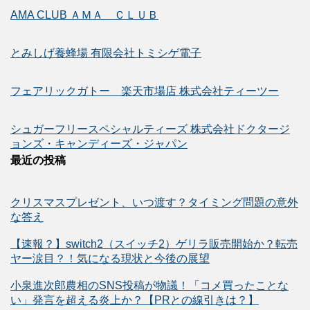
AMA CLUB ＡＭＡ ＣＬＵＢ
とみしげ養蜂場 有限会社トミシゲ電子
フェアリックガトー 楽天市場店 株式会社ティーツー
シュガーフリースペシャルティーズ 株式会社ドクタージ
ョンズ・キャンディーズ・ジャパン
最近の投稿
クリスマスプレゼント、いつ渡す？タイミング問題の意外
な答え
【速報？】switch2（スイッチ2）ゲリラ販売開始か？転売
ヤー涙目？！気になる現状と今後の展望
小泉進次郎農相のSNS投稿が物議！「コメ買ったことな
い」発言を超える炎上か？【PRとの線引きは？】