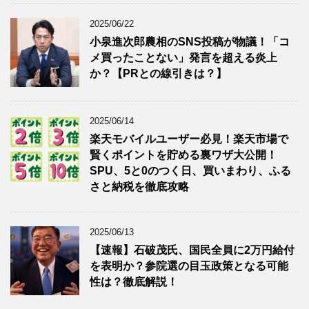
2025/06/22
小泉進次郎農相のSNS投稿が物議！「コ
メ買ったことない」発言を超える炎上
か？【PRとの線引きは？】
2025/06/14
楽天モバイルユーザー必見！楽天市場で
賢くポイントを貯める裏ワザ大公開！
SPU、5と0のつく日、買いまわり、ふる
さと納税を徹底攻略
2025/06/13
【速報】石破茂氏、国民全員に2万円給付
を表明か？参院選の目玉政策となる可能
性は？徹底解説！