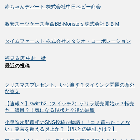
赤ちゃんデパート 株式会社中日ベビー商会
激安スーツケース革命BB-Monsters 株式会社ＢＢＭ
タイムファースト 株式会社スタジオ・コーポレーション
福見る店 中村 徹
最近の投稿
クリスマスプレゼント、いつ渡す？タイミング問題の意外
な答え
【速報？】switch2（スイッチ2）ゲリラ販売開始か？転売
ヤー涙目？！気になる現状と今後の展望
小泉進次郎農相のSNS投稿が物議！「コメ買ったことな
い」発言を超える炎上か？【PRとの線引きは？】