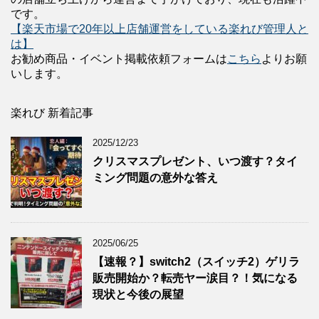
です。
【楽天市場で20年以上店舗運営をしている楽れび管理人と
は】
お勧め商品・イベント掲載依頼フォームは
こちら
よりお願
いします。
楽れび 新着記事
2025/12/23
クリスマスプレゼント、いつ渡す？タイ
ミング問題の意外な答え
2025/06/25
【速報？】switch2（スイッチ2）ゲリラ
販売開始か？転売ヤー涙目？！気になる
現状と今後の展望