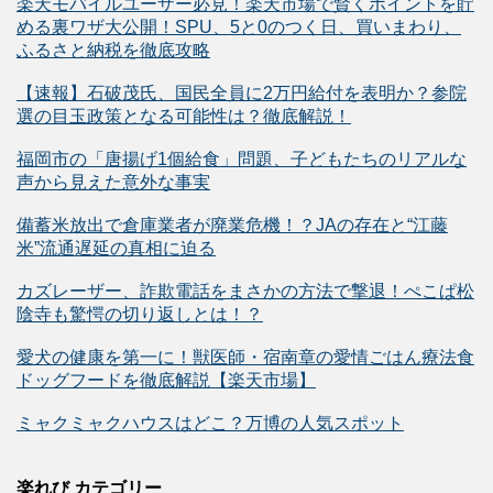
楽天モバイルユーザー必見！楽天市場で賢くポイントを貯
める裏ワザ大公開！SPU、5と0のつく日、買いまわり、
ふるさと納税を徹底攻略
【速報】石破茂氏、国民全員に2万円給付を表明か？参院
選の目玉政策となる可能性は？徹底解説！
福岡市の「唐揚げ1個給食」問題、子どもたちのリアルな
声から見えた意外な事実
備蓄米放出で倉庫業者が廃業危機！？JAの存在と“江藤
米”流通遅延の真相に迫る
カズレーザー、詐欺電話をまさかの方法で撃退！ぺこぱ松
陰寺も驚愕の切り返しとは！？
愛犬の健康を第一に！獣医師・宿南章の愛情ごはん療法食
ドッグフードを徹底解説【楽天市場】
ミャクミャクハウスはどこ？万博の人気スポット
楽れび カテゴリー