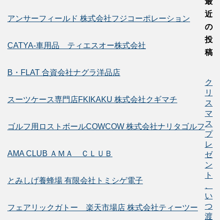
最
近
アンサーフィールド 株式会社フジコーポレーション
の
投
CATYA-車用品 ティエスオー株式会社
稿
B・FLAT 合資会社ナグラ洋品店
ク
リ
スーツケース専門店FKIKAKU 株式会社クギマチ
ス
マ
ス
ゴルフ用ロストボールCOWCOW 株式会社ナリタゴルフ
プ
レ
AMA CLUB ＡＭＡ ＣＬＵＢ
ゼ
ン
ト
とみしげ養蜂場 有限会社トミシゲ電子
、
い
つ
フェアリックガトー 楽天市場店 株式会社ティーツー
渡