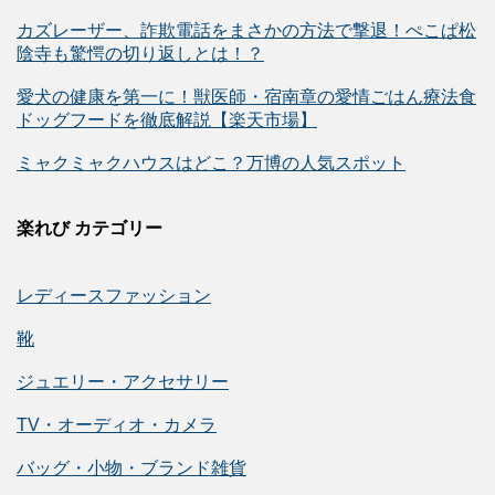
カズレーザー、詐欺電話をまさかの方法で撃退！ぺこぱ松
陰寺も驚愕の切り返しとは！？
愛犬の健康を第一に！獣医師・宿南章の愛情ごはん療法食
ドッグフードを徹底解説【楽天市場】
ミャクミャクハウスはどこ？万博の人気スポット
楽れび カテゴリー
レディースファッション
靴
ジュエリー・アクセサリー
TV・オーディオ・カメラ
バッグ・小物・ブランド雑貨