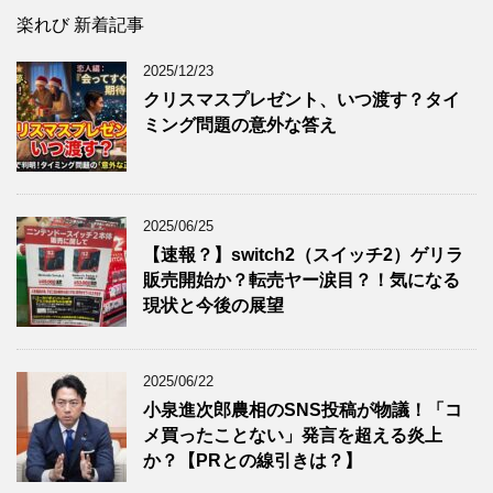
楽れび 新着記事
2025/12/23
クリスマスプレゼント、いつ渡す？タイ
ミング問題の意外な答え
2025/06/25
【速報？】switch2（スイッチ2）ゲリラ
販売開始か？転売ヤー涙目？！気になる
現状と今後の展望
2025/06/22
小泉進次郎農相のSNS投稿が物議！「コ
メ買ったことない」発言を超える炎上
か？【PRとの線引きは？】