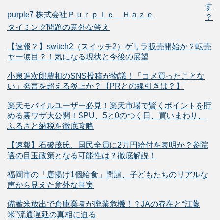
す
purple7 株式会社Ｐｕｒｐｌｅ Ｈａｚｅ
？
タイミング問題の意外な答え
【速報？】switch2（スイッチ2）ゲリラ販売開始か？転売
ヤー涙目？！気になる現状と今後の展望
小泉進次郎農相のSNS投稿が物議！「コメ買ったことな
い」発言を超える炎上か？【PRとの線引きは？】
楽天モバイルユーザー必見！楽天市場で賢くポイントを貯
める裏ワザ大公開！SPU、5と0のつく日、買いまわり、
ふるさと納税を徹底攻略
【速報】石破茂氏、国民全員に2万円給付を表明か？参院
選の目玉政策となる可能性は？徹底解説！
福岡市の「唐揚げ1個給食」問題、子どもたちのリアルな
声から見えた意外な事実
備蓄米放出で倉庫業者が廃業危機！？JAの存在と“江藤
米”流通遅延の真相に迫る