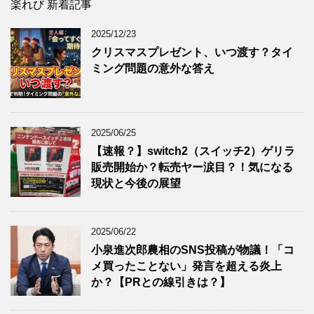
楽れび 新着記事
2025/12/23
クリスマスプレゼント、いつ渡す？タイ
ミング問題の意外な答え
2025/06/25
【速報？】switch2（スイッチ2）ゲリラ
販売開始か？転売ヤー涙目？！気になる
現状と今後の展望
2025/06/22
小泉進次郎農相のSNS投稿が物議！「コ
メ買ったことない」発言を超える炎上
か？【PRとの線引きは？】