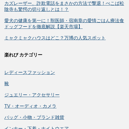
カズレーザー、詐欺電話をまさかの方法で撃退！ぺこぱ松
陰寺も驚愕の切り返しとは！？
愛犬の健康を第一に！獣医師・宿南章の愛情ごはん療法食
ドッグフードを徹底解説【楽天市場】
ミャクミャクハウスはどこ？万博の人気スポット
楽れび カテゴリー
レディースファッション
靴
ジュエリー・アクセサリー
TV・オーディオ・カメラ
バッグ・小物・ブランド雑貨
インナー・下着・ナイトウエア