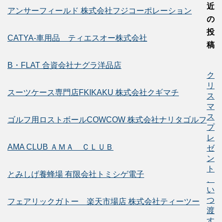
近
アンサーフィールド 株式会社フジコーポレーション
の
投
CATYA-車用品 ティエスオー株式会社
稿
B・FLAT 合資会社ナグラ洋品店
ク
リ
スーツケース専門店FKIKAKU 株式会社クギマチ
ス
マ
ス
ゴルフ用ロストボールCOWCOW 株式会社ナリタゴルフ
プ
レ
AMA CLUB ＡＭＡ ＣＬＵＢ
ゼ
ン
ト
とみしげ養蜂場 有限会社トミシゲ電子
、
い
つ
フェアリックガトー 楽天市場店 株式会社ティーツー
渡
す