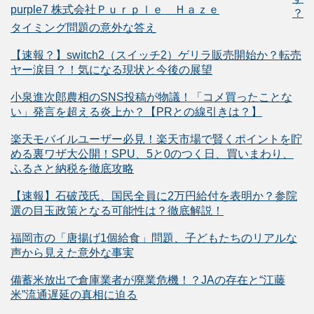
purple7 株式会社Ｐｕｒｐｌｅ Ｈａｚｅ
？
タイミング問題の意外な答え
【速報？】switch2（スイッチ2）ゲリラ販売開始か？転売
ヤー涙目？！気になる現状と今後の展望
小泉進次郎農相のSNS投稿が物議！「コメ買ったことな
い」発言を超える炎上か？【PRとの線引きは？】
楽天モバイルユーザー必見！楽天市場で賢くポイントを貯
める裏ワザ大公開！SPU、5と0のつく日、買いまわり、
ふるさと納税を徹底攻略
【速報】石破茂氏、国民全員に2万円給付を表明か？参院
選の目玉政策となる可能性は？徹底解説！
福岡市の「唐揚げ1個給食」問題、子どもたちのリアルな
声から見えた意外な事実
備蓄米放出で倉庫業者が廃業危機！？JAの存在と“江藤
米”流通遅延の真相に迫る