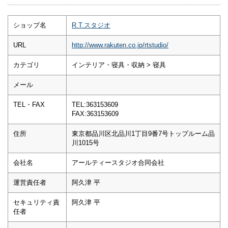
ショップ名
R.T.スタジオ
URL
http://www.rakuten.co.jp/rtstudio/
カテゴリ
インテリア・寝具・収納 > 寝具
メール
TEL・FAX
TEL:363153609
FAX:363153609
住所
東京都品川区北品川1丁目9番7号トップルーム品
川1015号
会社名
アールティースタジオ合同会社
運営責任者
阿久津 平
セキュリティ責
阿久津 平
任者