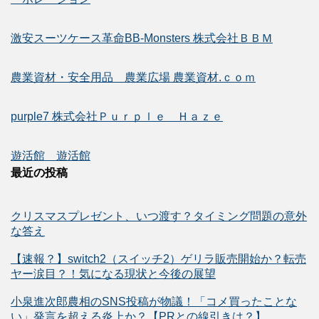
激安スーツケース革命BB-Monsters 株式会社ＢＢＭ
農業資材・安全用品 農業広場 農業資材.ｃｏｍ
purple7 株式会社Ｐｕｒｐｌｅ Ｈａｚｅ
遊活館 遊活館
最近の投稿
クリスマスプレゼント、いつ渡す？タイミング問題の意外
な答え
【速報？】switch2（スイッチ2）ゲリラ販売開始か？転売
ヤー涙目？！気になる現状と今後の展望
小泉進次郎農相のSNS投稿が物議！「コメ買ったことな
い」発言を超える炎上か？【PRとの線引きは？】