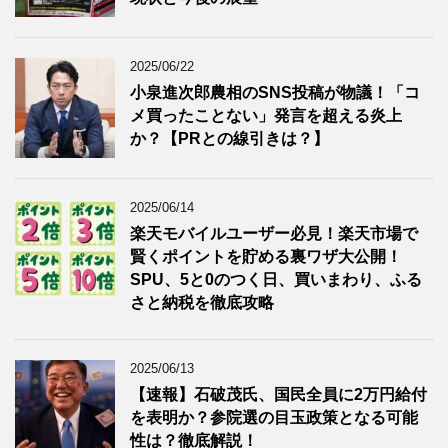
2025/06/22
小泉進次郎農相のSNS投稿が物議！「コ
メ買ったことない」発言を超える炎上
か？【PRとの線引きは？】
2025/06/14
楽天モバイルユーザー必見！楽天市場で
賢くポイントを貯める裏ワザ大公開！
SPU、5と0のつく日、買いまわり、ふる
さと納税を徹底攻略
2025/06/13
【速報】石破茂氏、国民全員に2万円給付
を表明か？参院選の目玉政策となる可能
性は？徹底解説！