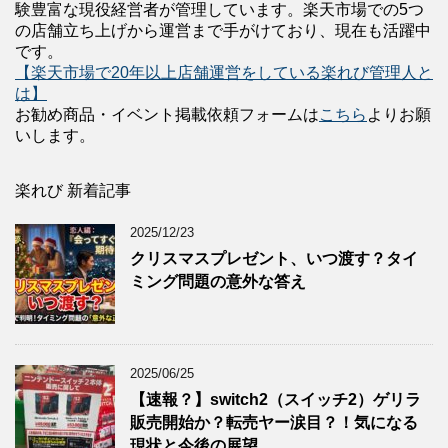
験豊富な現役経営者が管理しています。楽天市場での5つ
の店舗立ち上げから運営まで手がけており、現在も活躍中
です。
【楽天市場で20年以上店舗運営をしている楽れび管理人と
は】
お勧め商品・イベント掲載依頼フォームは
こちら
よりお願
いします。
楽れび 新着記事
2025/12/23
クリスマスプレゼント、いつ渡す？タイ
ミング問題の意外な答え
2025/06/25
【速報？】switch2（スイッチ2）ゲリラ
販売開始か？転売ヤー涙目？！気になる
現状と今後の展望