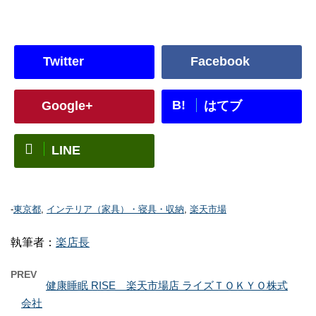
Twitter
Facebook
B!
Google+
はてブ
LINE
-
東京都
,
インテリア（家具）・寝具・収納
,
楽天市場
執筆者：
楽店長
PREV
健康睡眠 RISE 楽天市場店 ライズＴＯＫＹＯ株式
会社