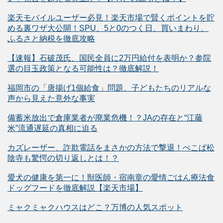
楽天モバイルユーザー必見！楽天市場で賢くポイントを貯
める裏ワザ大公開！SPU、5と0のつく日、買いまわり、
ふるさと納税を徹底攻略
【速報】石破茂氏、国民全員に2万円給付を表明か？参院
選の目玉政策となる可能性は？徹底解説！
福岡市の「唐揚げ1個給食」問題、子どもたちのリアルな
声から見えた意外な事実
備蓄米放出で倉庫業者が廃業危機！？JAの存在と“江藤
米”流通遅延の真相に迫る
カズレーザー、詐欺電話をまさかの方法で撃退！ぺこぱ松
陰寺も驚愕の切り返しとは！？
愛犬の健康を第一に！獣医師・宿南章の愛情ごはん療法食
ドッグフードを徹底解説【楽天市場】
ミャクミャクハウスはどこ？万博の人気スポット