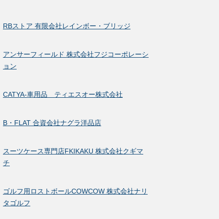
RBストア 有限会社レインボー・ブリッジ
アンサーフィールド 株式会社フジコーポレーシ
ョン
CATYA-車用品 ティエスオー株式会社
B・FLAT 合資会社ナグラ洋品店
スーツケース専門店FKIKAKU 株式会社クギマ
チ
ゴルフ用ロストボールCOWCOW 株式会社ナリ
タゴルフ