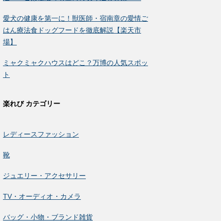
愛犬の健康を第一に！獣医師・宿南章の愛情ご
はん療法食ドッグフードを徹底解説【楽天市
場】
ミャクミャクハウスはどこ？万博の人気スポッ
ト
楽れび カテゴリー
レディースファッション
靴
ジュエリー・アクセサリー
TV・オーディオ・カメラ
バッグ・小物・ブランド雑貨