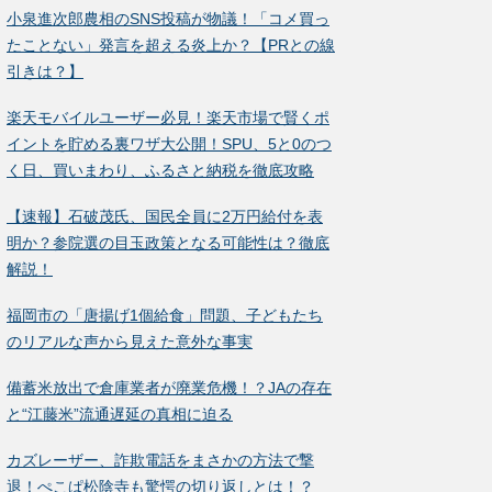
小泉進次郎農相のSNS投稿が物議！「コメ買っ
たことない」発言を超える炎上か？【PRとの線
引きは？】
楽天モバイルユーザー必見！楽天市場で賢くポ
イントを貯める裏ワザ大公開！SPU、5と0のつ
く日、買いまわり、ふるさと納税を徹底攻略
【速報】石破茂氏、国民全員に2万円給付を表
明か？参院選の目玉政策となる可能性は？徹底
解説！
福岡市の「唐揚げ1個給食」問題、子どもたち
のリアルな声から見えた意外な事実
備蓄米放出で倉庫業者が廃業危機！？JAの存在
と“江藤米”流通遅延の真相に迫る
カズレーザー、詐欺電話をまさかの方法で撃
退！ぺこぱ松陰寺も驚愕の切り返しとは！？