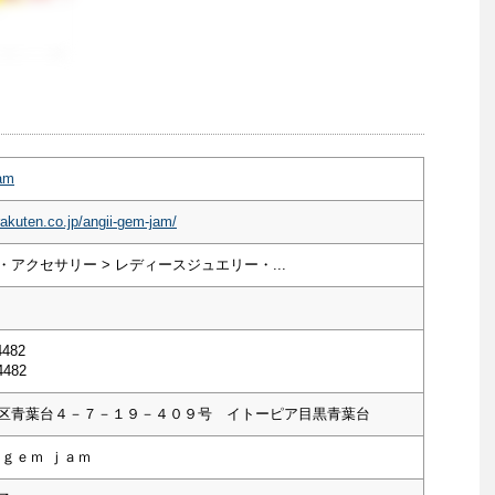
jam
rakuten.co.jp/angii-gem-jam/
アクセサリー > レディースジュエリー・...
4482
4482
区青葉台４－７－１９－４０９号 イトーピア目黒青葉台
 ｇｅｍ ｊａｍ