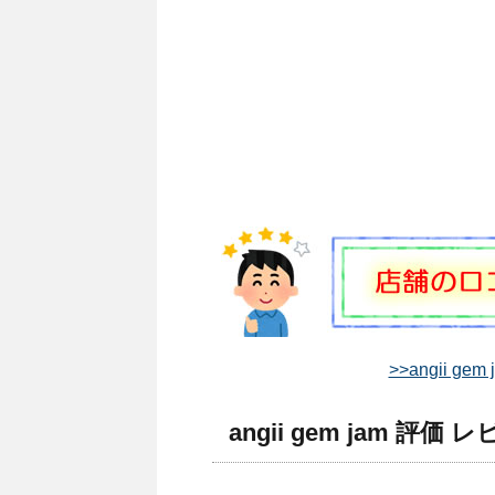
>>angii g
angii gem jam 評価 