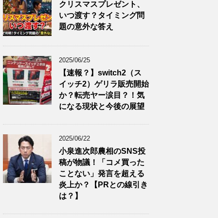
クリスマスプレゼント、
いつ渡す？タイミング問
題の意外な答え
2025/06/25
【速報？】switch2（ス
イッチ2）ゲリラ販売開始
か？転売ヤー涙目？！気
になる現状と今後の展望
2025/06/22
小泉進次郎農相のSNS投
稿が物議！「コメ買った
ことない」発言を超える
炎上か？【PRとの線引き
は？】