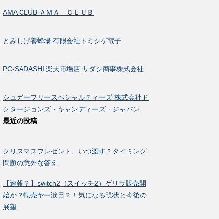
AMA CLUB ＡＭＡ ＣＬＵＢ
とみしげ養蜂場 有限会社トミシゲ電子
PC-SADASHI 楽天市場店 サダシ商事株式会社
シュガーフリースペシャルティーズ 株式会社ド
クタージョンズ・キャンディーズ・ジャパン
最近の投稿
クリスマスプレゼント、いつ渡す？タイミング
問題の意外な答え
【速報？】switch2（スイッチ2）ゲリラ販売開
始か？転売ヤー涙目？！気になる現状と今後の
展望