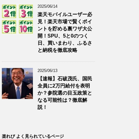
2025/06/14
楽天モバイルユーザー必
見！楽天市場で賢くポイ
ントを貯める裏ワザ大公
開！SPU、5と0のつく
日、買いまわり、ふるさ
と納税を徹底攻略
2025/06/13
【速報】石破茂氏、国民
全員に2万円給付を表明
か？参院選の目玉政策と
なる可能性は？徹底解
説！
楽れび よく見られているページ