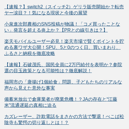
【速報？】switch2（スイッチ2）ゲリラ販売開始か？転売
ヤー涙目？！気になる現状と今後の展望
小泉進次郎農相のSNS投稿が物議！「コメ買ったことな
い」発言を超える炎上か？【PRとの線引きは？】
楽天モバイルユーザー必見！楽天市場で賢くポイントを貯
める裏ワザ大公開！SPU、5と0のつく日、買いまわり、
ふるさと納税を徹底攻略
【速報】石破茂氏、国民全員に2万円給付を表明か？参院
選の目玉政策となる可能性は？徹底解説！
福岡市の「唐揚げ1個給食」問題、子どもたちのリアルな
声から見えた意外な事実
備蓄米放出で倉庫業者が廃業危機！？JAの存在と“江藤
米”流通遅延の真相に迫る
カズレーザー、詐欺電話をまさかの方法で撃退！ぺこぱ松
陰寺も驚愕の切り返しとは！？