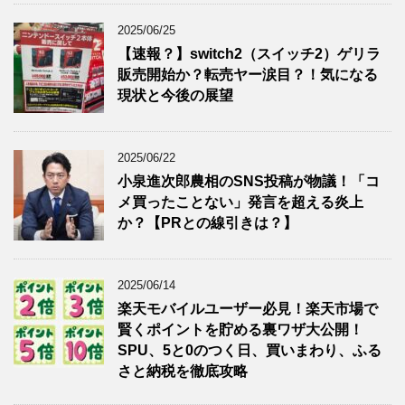
2025/06/25
【速報？】switch2（スイッチ2）ゲリラ
販売開始か？転売ヤー涙目？！気になる
現状と今後の展望
2025/06/22
小泉進次郎農相のSNS投稿が物議！「コ
メ買ったことない」発言を超える炎上
か？【PRとの線引きは？】
2025/06/14
楽天モバイルユーザー必見！楽天市場で
賢くポイントを貯める裏ワザ大公開！
SPU、5と0のつく日、買いまわり、ふる
さと納税を徹底攻略