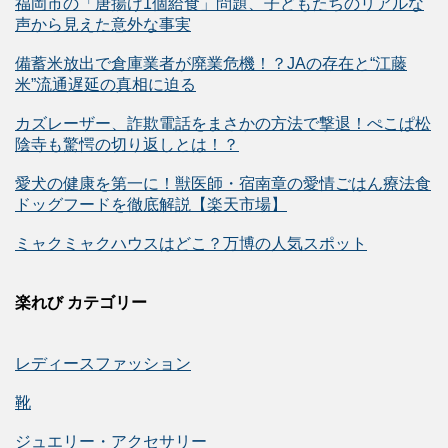
福岡市の「唐揚げ1個給食」問題、子どもたちのリアルな
声から見えた意外な事実
備蓄米放出で倉庫業者が廃業危機！？JAの存在と“江藤
米”流通遅延の真相に迫る
カズレーザー、詐欺電話をまさかの方法で撃退！ぺこぱ松
陰寺も驚愕の切り返しとは！？
愛犬の健康を第一に！獣医師・宿南章の愛情ごはん療法食
ドッグフードを徹底解説【楽天市場】
ミャクミャクハウスはどこ？万博の人気スポット
楽れび カテゴリー
レディースファッション
靴
ジュエリー・アクセサリー