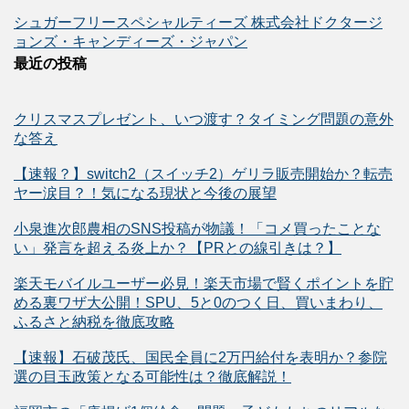
シュガーフリースペシャルティーズ 株式会社ドクタージ
ョンズ・キャンディーズ・ジャパン
最近の投稿
クリスマスプレゼント、いつ渡す？タイミング問題の意外
な答え
【速報？】switch2（スイッチ2）ゲリラ販売開始か？転売
ヤー涙目？！気になる現状と今後の展望
小泉進次郎農相のSNS投稿が物議！「コメ買ったことな
い」発言を超える炎上か？【PRとの線引きは？】
楽天モバイルユーザー必見！楽天市場で賢くポイントを貯
める裏ワザ大公開！SPU、5と0のつく日、買いまわり、
ふるさと納税を徹底攻略
【速報】石破茂氏、国民全員に2万円給付を表明か？参院
選の目玉政策となる可能性は？徹底解説！