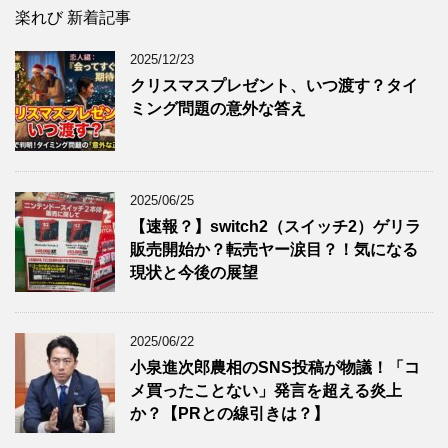
楽れび 新着記事
2025/12/23
クリスマスプレゼント、いつ渡す？タイ
ミング問題の意外な答え
2025/06/25
【速報？】switch2（スイッチ2）ゲリラ
販売開始か？転売ヤー涙目？！気になる
現状と今後の展望
2025/06/22
小泉進次郎農相のSNS投稿が物議！「コ
メ買ったことない」発言を超える炎上
か？【PRとの線引きは？】