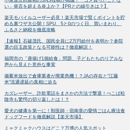
小泉進次郎農相のSNS投稿が物議！「コメ買ったことな
い」発言を超える炎上か？【PRとの線引きは？】
楽天モバイルユーザー必見！楽天市場で賢くポイントを貯
める裏ワザ大公開！SPU、5と0のつく日、買いまわり、
ふるさと納税を徹底攻略
【速報】石破茂氏、国民全員に2万円給付を表明か？参院
選の目玉政策となる可能性は？徹底解説！
福岡市の「唐揚げ1個給食」問題、子どもたちのリアルな
声から見えた意外な事実
備蓄米放出で倉庫業者が廃業危機！？JAの存在と“江藤
米”流通遅延の真相に迫る
カズレーザー、詐欺電話をまさかの方法で撃退！ぺこぱ松
陰寺も驚愕の切り返しとは！？
愛犬の健康を第一に！獣医師・宿南章の愛情ごはん療法食
ドッグフードを徹底解説【楽天市場】
ミャクミャクハウスはどこ？万博の人気スポット