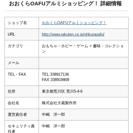
おおくらOAFUアルミショッピング！ 詳細情報
ショップ名
おおくらOAFUアルミショッピング！
URL
http://www.rakuten.co.jp/ohkuraoafu/
カテゴリ
おもちゃ・ホビー・ゲーム > 趣味・コレクショ
ン
メール
TEL・FAX
TEL:338917136
FAX:338919909
住所
東京都荒川区 荒川5-4-6
会社名
株式会社大蔵製作所
運営責任者
中嶋 洋一郎
セキュリティ責
中嶋 洋一郎
任者