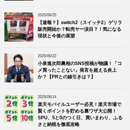
2025/06/25
【速報？】switch2（スイッチ2）ゲリラ
販売開始か？転売ヤー涙目？！気になる
現状と今後の展望
2025/06/22
小泉進次郎農相のSNS投稿が物議！「コ
メ買ったことない」発言を超える炎上
か？【PRとの線引きは？】
2025/06/14
楽天モバイルユーザー必見！楽天市場で
賢くポイントを貯める裏ワザ大公開！
SPU、5と0のつく日、買いまわり、ふる
さと納税を徹底攻略