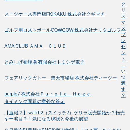
ク
リ
スーツケース専門店FKIKAKU 株式会社クギマチ
ス
マ
ス
ゴルフ用ロストボールCOWCOW 株式会社ナリタゴルフ
プ
レ
AMA CLUB ＡＭＡ ＣＬＵＢ
ゼ
ン
ト
とみしげ養蜂場 有限会社トミシゲ電子
、
い
つ
フェアリックガトー 楽天市場店 株式会社ティーツー
渡
す
purple7 株式会社Ｐｕｒｐｌｅ Ｈａｚｅ
？
タイミング問題の意外な答え
【速報？】switch2（スイッチ2）ゲリラ販売開始か？転売
ヤー涙目？！気になる現状と今後の展望