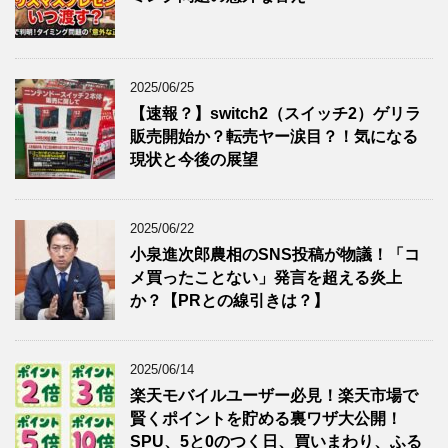
2025/06/25
【速報？】switch2（スイッチ2）ゲリラ
販売開始か？転売ヤー涙目？！気になる
現状と今後の展望
2025/06/22
小泉進次郎農相のSNS投稿が物議！「コ
メ買ったことない」発言を超える炎上
か？【PRとの線引きは？】
2025/06/14
楽天モバイルユーザー必見！楽天市場で
賢くポイントを貯める裏ワザ大公開！
SPU、5と0のつく日、買いまわり、ふる