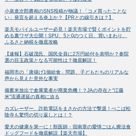
小泉進次郎農相のSNS投稿が物議！「コメ買ったことな
い」発言を超える炎上か？【PRとの線引きは？】
楽天モバイルユーザー必見！楽天市場で賢くポイントを貯
める裏ワザ大公開！SPU、5と0のつく日、買いまわり、
ふるさと納税を徹底攻略
【速報】石破茂氏、国民全員に2万円給付を表明か？参院
選の目玉政策となる可能性は？徹底解説！
福岡市の「唐揚げ1個給食」問題、子どもたちのリアルな
声から見えた意外な事実
備蓄米放出で倉庫業者が廃業危機！？JAの存在と“江藤
米”流通遅延の真相に迫る
カズレーザー、詐欺電話をまさかの方法で撃退！ぺこぱ松
陰寺も驚愕の切り返しとは！？
愛犬の健康を第一に！獣医師・宿南章の愛情ごはん療法食
ドッグフードを徹底解説【楽天市場】