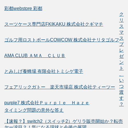
彩都webstore 彩都
ク
リ
スーツケース専門店FKIKAKU 株式会社クギマチ
ス
マ
ス
ゴルフ用ロストボールCOWCOW 株式会社ナリタゴルフ
プ
レ
AMA CLUB ＡＭＡ ＣＬＵＢ
ゼ
ン
ト
とみしげ養蜂場 有限会社トミシゲ電子
、
い
つ
フェアリックガトー 楽天市場店 株式会社ティーツー
渡
す
purple7 株式会社Ｐｕｒｐｌｅ Ｈａｚｅ
？
タイミング問題の意外な答え
【速報？】switch2（スイッチ2）ゲリラ販売開始か？転売
ヤー涙目？！気になる現状と今後の展望