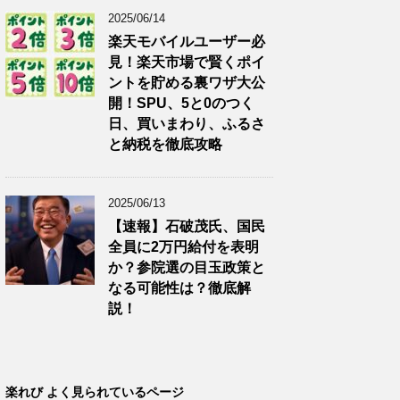
2025/06/14
楽天モバイルユーザー必
見！楽天市場で賢くポイ
ントを貯める裏ワザ大公
開！SPU、5と0のつく
日、買いまわり、ふるさ
と納税を徹底攻略
2025/06/13
【速報】石破茂氏、国民
全員に2万円給付を表明
か？参院選の目玉政策と
なる可能性は？徹底解
説！
楽れび よく見られているページ