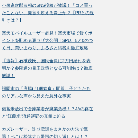
小泉進次郎農相のSNS投稿が物議！「コメ買っ
たことない」発言を超える炎上か？【PRとの線
引きは？】
楽天モバイルユーザー必見！楽天市場で賢くポ
イントを貯める裏ワザ大公開！SPU、5と0のつ
く日、買いまわり、ふるさと納税を徹底攻略
【速報】石破茂氏、国民全員に2万円給付を表
明か？参院選の目玉政策となる可能性は？徹底
解説！
福岡市の「唐揚げ1個給食」問題、子どもたち
のリアルな声から見えた意外な事実
備蓄米放出で倉庫業者が廃業危機！？JAの存在
と“江藤米”流通遅延の真相に迫る
カズレーザー、詐欺電話をまさかの方法で撃
退！ぺこぱ松陰寺も驚愕の切り返しとは！？