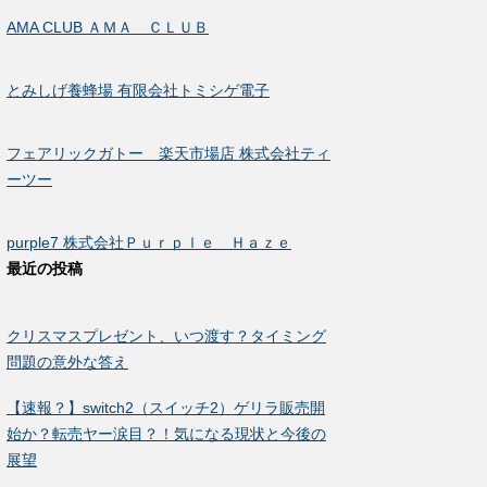
AMA CLUB ＡＭＡ ＣＬＵＢ
とみしげ養蜂場 有限会社トミシゲ電子
フェアリックガトー 楽天市場店 株式会社ティ
ーツー
purple7 株式会社Ｐｕｒｐｌｅ Ｈａｚｅ
最近の投稿
クリスマスプレゼント、いつ渡す？タイミング
問題の意外な答え
【速報？】switch2（スイッチ2）ゲリラ販売開
始か？転売ヤー涙目？！気になる現状と今後の
展望