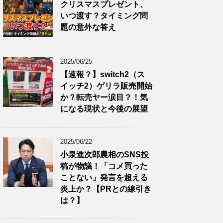
クリスマスプレゼント、
いつ渡す？タイミング問
題の意外な答え
2025/06/25
【速報？】switch2（ス
イッチ2）ゲリラ販売開始
か？転売ヤー涙目？！気
になる現状と今後の展望
2025/06/22
小泉進次郎農相のSNS投
稿が物議！「コメ買った
ことない」発言を超える
炎上か？【PRとの線引き
は？】