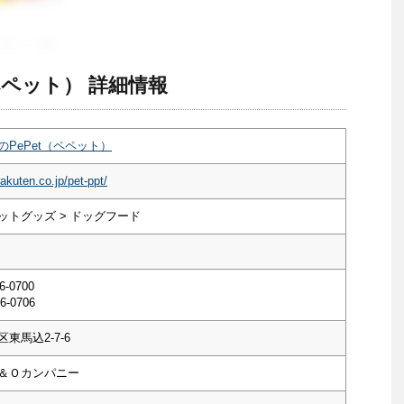
ペペット） 詳細情報
PePet（ペペット）
akuten.co.jp/pet-ppt/
ットグッズ > ドッグフード
6-0700
6-0706
東馬込2-7-6
＆Ｏカンパニー