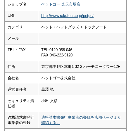
ショップ名
ペットゴー 楽天市場店
URL
http://www.rakuten.co.jp/petgo/
カテゴリ
ペット・ペットグッズ > ドッグフード
メール
TEL・FAX
TEL:0120-958-046
FAX:046-222-5120
住所
東京都中野区本町1-32-2 ハーモニータワー12F
会社名
ペットゴー株式会社
運営責任者
黒澤 弘
セキュリティ責
小出 文彦
任者
適格請求書発行
適格請求書発行事業者の登録を店舗ページより
事業者の登録
確認する。