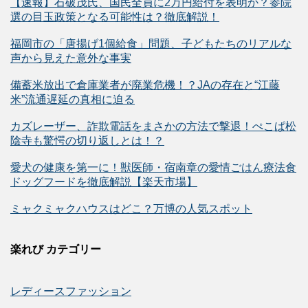
【速報】石破茂氏、国民全員に2万円給付を表明か？参院
選の目玉政策となる可能性は？徹底解説！
福岡市の「唐揚げ1個給食」問題、子どもたちのリアルな
声から見えた意外な事実
備蓄米放出で倉庫業者が廃業危機！？JAの存在と“江藤
米”流通遅延の真相に迫る
カズレーザー、詐欺電話をまさかの方法で撃退！ぺこぱ松
陰寺も驚愕の切り返しとは！？
愛犬の健康を第一に！獣医師・宿南章の愛情ごはん療法食
ドッグフードを徹底解説【楽天市場】
ミャクミャクハウスはどこ？万博の人気スポット
楽れび カテゴリー
レディースファッション