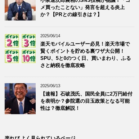
小泉進次郎農相のSNS投稿が物議！「コ
メ買ったことない」発言を超える炎上
か？【PRとの線引きは？】
2025/06/14
楽天モバイルユーザー必見！楽天市場で
賢くポイントを貯める裏ワザ大公開！
SPU、5と0のつく日、買いまわり、ふる
さと納税を徹底攻略
2025/06/13
【速報】石破茂氏、国民全員に2万円給付
を表明か？参院選の目玉政策となる可能
性は？徹底解説！
楽れび よく見られているページ