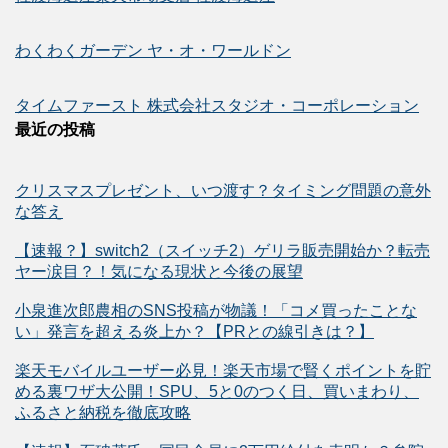
わくわくガーデン ヤ・オ・ワールドン
タイムファースト 株式会社スタジオ・コーポレーション
最近の投稿
クリスマスプレゼント、いつ渡す？タイミング問題の意外
な答え
【速報？】switch2（スイッチ2）ゲリラ販売開始か？転売
ヤー涙目？！気になる現状と今後の展望
小泉進次郎農相のSNS投稿が物議！「コメ買ったことな
い」発言を超える炎上か？【PRとの線引きは？】
楽天モバイルユーザー必見！楽天市場で賢くポイントを貯
める裏ワザ大公開！SPU、5と0のつく日、買いまわり、
ふるさと納税を徹底攻略