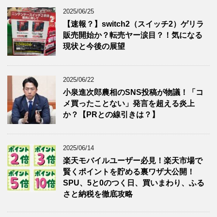
2025/06/25
【速報？】switch2（スイッチ2）ゲリラ
販売開始か？転売ヤー涙目？！気になる
現状と今後の展望
2025/06/22
小泉進次郎農相のSNS投稿が物議！「コ
メ買ったことない」発言を超える炎上
か？【PRとの線引きは？】
2025/06/14
楽天モバイルユーザー必見！楽天市場で
賢くポイントを貯める裏ワザ大公開！
SPU、5と0のつく日、買いまわり、ふる
さと納税を徹底攻略