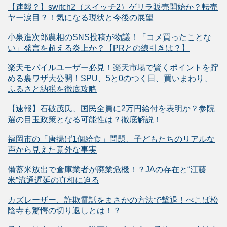
【速報？】switch2（スイッチ2）ゲリラ販売開始か？転売
ヤー涙目？！気になる現状と今後の展望
小泉進次郎農相のSNS投稿が物議！「コメ買ったことな
い」発言を超える炎上か？【PRとの線引きは？】
楽天モバイルユーザー必見！楽天市場で賢くポイントを貯
める裏ワザ大公開！SPU、5と0のつく日、買いまわり、
ふるさと納税を徹底攻略
【速報】石破茂氏、国民全員に2万円給付を表明か？参院
選の目玉政策となる可能性は？徹底解説！
福岡市の「唐揚げ1個給食」問題、子どもたちのリアルな
声から見えた意外な事実
備蓄米放出で倉庫業者が廃業危機！？JAの存在と“江藤
米”流通遅延の真相に迫る
カズレーザー、詐欺電話をまさかの方法で撃退！ぺこぱ松
陰寺も驚愕の切り返しとは！？