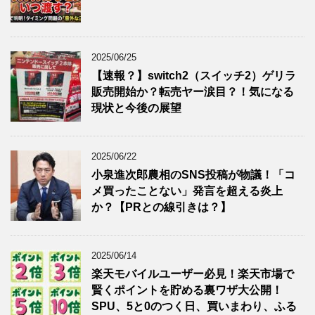
2025/06/25
【速報？】switch2（スイッチ2）ゲリラ
販売開始か？転売ヤー涙目？！気になる
現状と今後の展望
2025/06/22
小泉進次郎農相のSNS投稿が物議！「コ
メ買ったことない」発言を超える炎上
か？【PRとの線引きは？】
2025/06/14
楽天モバイルユーザー必見！楽天市場で
賢くポイントを貯める裏ワザ大公開！
SPU、5と0のつく日、買いまわり、ふる