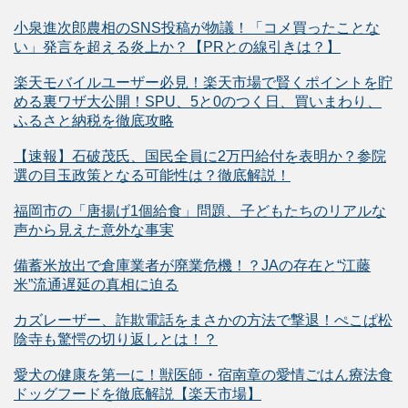
小泉進次郎農相のSNS投稿が物議！「コメ買ったことな
い」発言を超える炎上か？【PRとの線引きは？】
楽天モバイルユーザー必見！楽天市場で賢くポイントを貯
める裏ワザ大公開！SPU、5と0のつく日、買いまわり、
ふるさと納税を徹底攻略
【速報】石破茂氏、国民全員に2万円給付を表明か？参院
選の目玉政策となる可能性は？徹底解説！
福岡市の「唐揚げ1個給食」問題、子どもたちのリアルな
声から見えた意外な事実
備蓄米放出で倉庫業者が廃業危機！？JAの存在と“江藤
米”流通遅延の真相に迫る
カズレーザー、詐欺電話をまさかの方法で撃退！ぺこぱ松
陰寺も驚愕の切り返しとは！？
愛犬の健康を第一に！獣医師・宿南章の愛情ごはん療法食
ドッグフードを徹底解説【楽天市場】