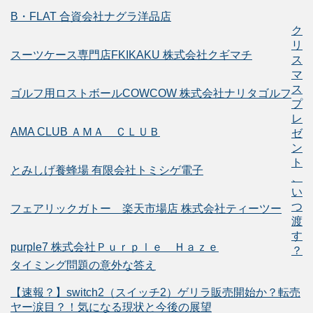
B・FLAT 合資会社ナグラ洋品店
ク
リ
スーツケース専門店FKIKAKU 株式会社クギマチ
ス
マ
ス
ゴルフ用ロストボールCOWCOW 株式会社ナリタゴルフ
プ
レ
AMA CLUB ＡＭＡ ＣＬＵＢ
ゼ
ン
ト
とみしげ養蜂場 有限会社トミシゲ電子
、
い
つ
フェアリックガトー 楽天市場店 株式会社ティーツー
渡
す
purple7 株式会社Ｐｕｒｐｌｅ Ｈａｚｅ
？
タイミング問題の意外な答え
【速報？】switch2（スイッチ2）ゲリラ販売開始か？転売
ヤー涙目？！気になる現状と今後の展望