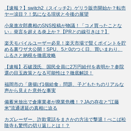
【速報？】switch2（スイッチ2）ゲリラ販売開始か？転売
ヤー涙目？！気になる現状と今後の展望
小泉進次郎農相のSNS投稿が物議！「コメ買ったことな
い」発言を超える炎上か？【PRとの線引きは？】
楽天モバイルユーザー必見！楽天市場で賢くポイントを貯
める裏ワザ大公開！SPU、5と0のつく日、買いまわり、
ふるさと納税を徹底攻略
【速報】石破茂氏、国民全員に2万円給付を表明か？参院
選の目玉政策となる可能性は？徹底解説！
福岡市の「唐揚げ1個給食」問題、子どもたちのリアルな
声から見えた意外な事実
備蓄米放出で倉庫業者が廃業危機！？JAの存在と“江藤
米”流通遅延の真相に迫る
カズレーザー、詐欺電話をまさかの方法で撃退！ぺこぱ松
陰寺も驚愕の切り返しとは！？