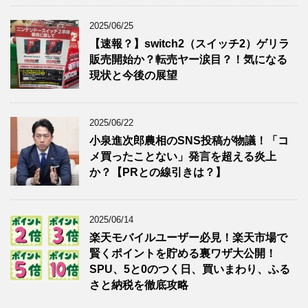
2025/06/25
【速報？】switch2（スイッチ2）ゲリラ
販売開始か？転売ヤー涙目？！気になる
現状と今後の展望
2025/06/22
小泉進次郎農相のSNS投稿が物議！「コ
メ買ったことない」発言を超える炎上
か？【PRとの線引きは？】
2025/06/14
楽天モバイルユーザー必見！楽天市場で
賢くポイントを貯める裏ワザ大公開！
SPU、5と0のつく日、買いまわり、ふる
さと納税を徹底攻略