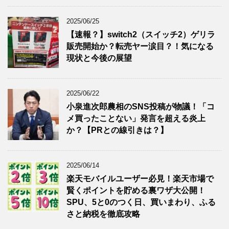
2025/06/25
【速報？】switch2（スイッチ2）ゲリラ
販売開始か？転売ヤー涙目？！気になる
現状と今後の展望
2025/06/22
小泉進次郎農相のSNS投稿が物議！「コ
メ買ったことない」発言を超える炎上
か？【PRとの線引きは？】
2025/06/14
楽天モバイルユーザー必見！楽天市場で
賢くポイントを貯める裏ワザ大公開！
SPU、5と0のつく日、買いまわり、ふる
さと納税を徹底攻略