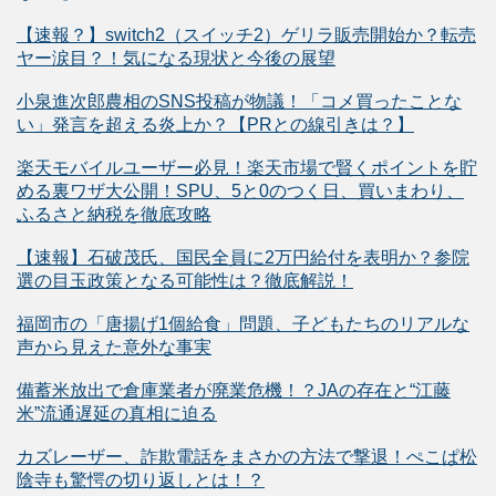
【速報？】switch2（スイッチ2）ゲリラ販売開始か？転売
ヤー涙目？！気になる現状と今後の展望
小泉進次郎農相のSNS投稿が物議！「コメ買ったことな
い」発言を超える炎上か？【PRとの線引きは？】
楽天モバイルユーザー必見！楽天市場で賢くポイントを貯
める裏ワザ大公開！SPU、5と0のつく日、買いまわり、
ふるさと納税を徹底攻略
【速報】石破茂氏、国民全員に2万円給付を表明か？参院
選の目玉政策となる可能性は？徹底解説！
福岡市の「唐揚げ1個給食」問題、子どもたちのリアルな
声から見えた意外な事実
備蓄米放出で倉庫業者が廃業危機！？JAの存在と“江藤
米”流通遅延の真相に迫る
カズレーザー、詐欺電話をまさかの方法で撃退！ぺこぱ松
陰寺も驚愕の切り返しとは！？