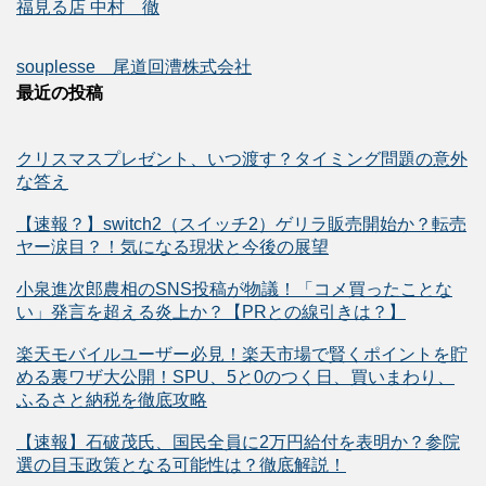
福見る店 中村 徹
souplesse 尾道回漕株式会社
最近の投稿
クリスマスプレゼント、いつ渡す？タイミング問題の意外
な答え
【速報？】switch2（スイッチ2）ゲリラ販売開始か？転売
ヤー涙目？！気になる現状と今後の展望
小泉進次郎農相のSNS投稿が物議！「コメ買ったことな
い」発言を超える炎上か？【PRとの線引きは？】
楽天モバイルユーザー必見！楽天市場で賢くポイントを貯
める裏ワザ大公開！SPU、5と0のつく日、買いまわり、
ふるさと納税を徹底攻略
【速報】石破茂氏、国民全員に2万円給付を表明か？参院
選の目玉政策となる可能性は？徹底解説！