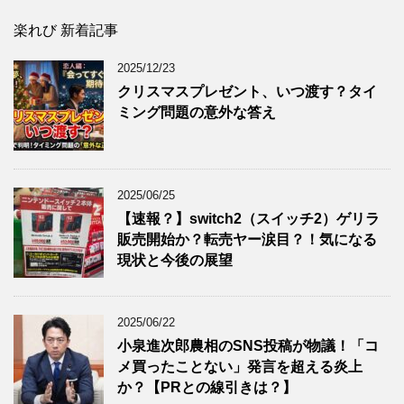
楽れび 新着記事
2025/12/23
クリスマスプレゼント、いつ渡す？タイ
ミング問題の意外な答え
2025/06/25
【速報？】switch2（スイッチ2）ゲリラ
販売開始か？転売ヤー涙目？！気になる
現状と今後の展望
2025/06/22
小泉進次郎農相のSNS投稿が物議！「コ
メ買ったことない」発言を超える炎上
か？【PRとの線引きは？】