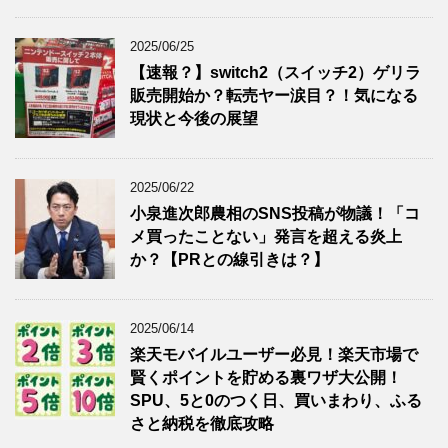
2025/06/25
【速報？】switch2（スイッチ2）ゲリラ
販売開始か？転売ヤー涙目？！気になる
現状と今後の展望
2025/06/22
小泉進次郎農相のSNS投稿が物議！「コ
メ買ったことない」発言を超える炎上
か？【PRとの線引きは？】
2025/06/14
楽天モバイルユーザー必見！楽天市場で
賢くポイントを貯める裏ワザ大公開！
SPU、5と0のつく日、買いまわり、ふる
さと納税を徹底攻略