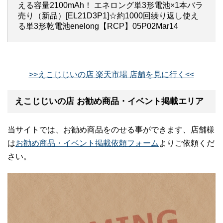
える容量2100mAh！ エネロング単3形電池×1本バラ
売り（新品）[EL21D3P1]☆約1000回繰り返し使え
る単3形乾電池enelong【RCP】05P02Mar14
>>えこじじいの店 楽天市場 店舗を見に行く<<
えこじじいの店 お勧め商品・イベント掲載エリア
当サイトでは、お勧め商品をのせる事ができます、店舗様
は
お勧め商品・イベント掲載依頼フォーム
よりご依頼くだ
さい。