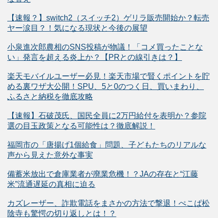
【速報？】switch2（スイッチ2）ゲリラ販売開始か？転売
ヤー涙目？！気になる現状と今後の展望
小泉進次郎農相のSNS投稿が物議！「コメ買ったことな
い」発言を超える炎上か？【PRとの線引きは？】
楽天モバイルユーザー必見！楽天市場で賢くポイントを貯
める裏ワザ大公開！SPU、5と0のつく日、買いまわり、
ふるさと納税を徹底攻略
【速報】石破茂氏、国民全員に2万円給付を表明か？参院
選の目玉政策となる可能性は？徹底解説！
福岡市の「唐揚げ1個給食」問題、子どもたちのリアルな
声から見えた意外な事実
備蓄米放出で倉庫業者が廃業危機！？JAの存在と“江藤
米”流通遅延の真相に迫る
カズレーザー、詐欺電話をまさかの方法で撃退！ぺこぱ松
陰寺も驚愕の切り返しとは！？