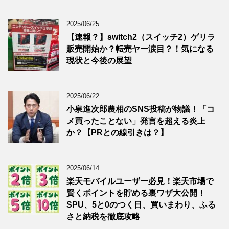
2025/06/25
【速報？】switch2（スイッチ2）ゲリラ
販売開始か？転売ヤー涙目？！気になる
現状と今後の展望
2025/06/22
小泉進次郎農相のSNS投稿が物議！「コ
メ買ったことない」発言を超える炎上
か？【PRとの線引きは？】
2025/06/14
楽天モバイルユーザー必見！楽天市場で
賢くポイントを貯める裏ワザ大公開！
SPU、5と0のつく日、買いまわり、ふる
さと納税を徹底攻略