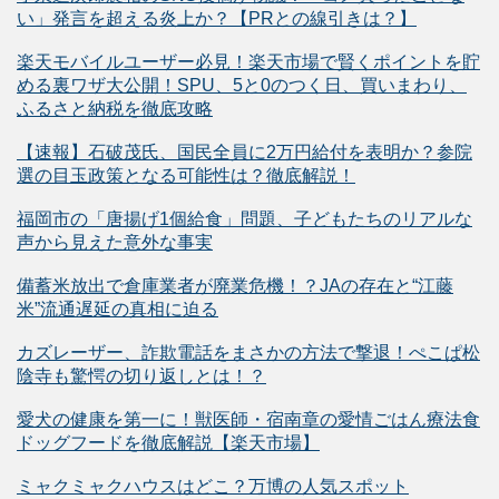
い」発言を超える炎上か？【PRとの線引きは？】
楽天モバイルユーザー必見！楽天市場で賢くポイントを貯
める裏ワザ大公開！SPU、5と0のつく日、買いまわり、
ふるさと納税を徹底攻略
【速報】石破茂氏、国民全員に2万円給付を表明か？参院
選の目玉政策となる可能性は？徹底解説！
福岡市の「唐揚げ1個給食」問題、子どもたちのリアルな
声から見えた意外な事実
備蓄米放出で倉庫業者が廃業危機！？JAの存在と“江藤
米”流通遅延の真相に迫る
カズレーザー、詐欺電話をまさかの方法で撃退！ぺこぱ松
陰寺も驚愕の切り返しとは！？
愛犬の健康を第一に！獣医師・宿南章の愛情ごはん療法食
ドッグフードを徹底解説【楽天市場】
ミャクミャクハウスはどこ？万博の人気スポット