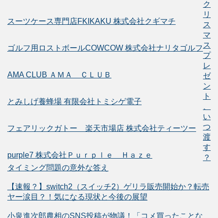
ク
リ
スーツケース専門店FKIKAKU 株式会社クギマチ
ス
マ
ス
ゴルフ用ロストボールCOWCOW 株式会社ナリタゴルフ
プ
レ
AMA CLUB ＡＭＡ ＣＬＵＢ
ゼ
ン
ト
とみしげ養蜂場 有限会社トミシゲ電子
、
い
つ
フェアリックガトー 楽天市場店 株式会社ティーツー
渡
す
purple7 株式会社Ｐｕｒｐｌｅ Ｈａｚｅ
？
タイミング問題の意外な答え
【速報？】switch2（スイッチ2）ゲリラ販売開始か？転売
ヤー涙目？！気になる現状と今後の展望
小泉進次郎農相のSNS投稿が物議！「コメ買ったことな