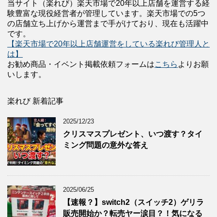
当サイト（楽れび）楽天市場で20年以上店舗を運営する経
験豊富な現役経営者が管理しています。楽天市場での5つ
の店舗立ち上げから運営まで手がけており、現在も活躍中
です。
【楽天市場で20年以上店舗運営をしている楽れび管理人と
は】
お勧め商品・イベント掲載依頼フォームは
こちら
よりお願
いします。
楽れび 新着記事
2025/12/23
クリスマスプレゼント、いつ渡す？タイ
ミング問題の意外な答え
2025/06/25
【速報？】switch2（スイッチ2）ゲリラ
販売開始か？転売ヤー涙目？！気になる