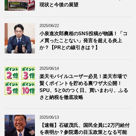
現状と今後の展望
2025/06/22
小泉進次郎農相のSNS投稿が物議！「コ
メ買ったことない」発言を超える炎上
か？【PRとの線引きは？】
2025/06/14
楽天モバイルユーザー必見！楽天市場で
賢くポイントを貯める裏ワザ大公開！
SPU、5と0のつく日、買いまわり、ふる
さと納税を徹底攻略
2025/06/13
【速報】石破茂氏、国民全員に2万円給付
を表明か？参院選の目玉政策となる可能