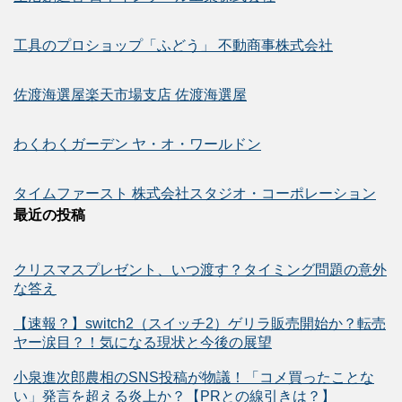
工具のプロショップ「ふどう」 不動商事株式会社
佐渡海選屋楽天市場支店 佐渡海選屋
わくわくガーデン ヤ・オ・ワールドン
タイムファースト 株式会社スタジオ・コーポレーション
最近の投稿
クリスマスプレゼント、いつ渡す？タイミング問題の意外
な答え
【速報？】switch2（スイッチ2）ゲリラ販売開始か？転売
ヤー涙目？！気になる現状と今後の展望
小泉進次郎農相のSNS投稿が物議！「コメ買ったことな
い」発言を超える炎上か？【PRとの線引きは？】