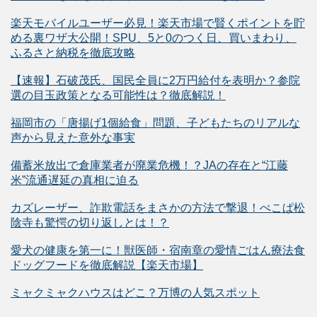
楽天モバイルユーザー必見！楽天市場で賢くポイントを貯
める裏ワザ大公開！SPU、5と0のつく日、買いまわり、
ふるさと納税を徹底攻略
【速報】石破茂氏、国民全員に2万円給付を表明か？参院
選の目玉政策となる可能性は？徹底解説！
福岡市の「唐揚げ1個給食」問題、子どもたちのリアルな
声から見えた意外な事実
備蓄米放出で倉庫業者が廃業危機！？JAの存在と“江藤
米”流通遅延の真相に迫る
カズレーザー、詐欺電話をまさかの方法で撃退！ぺこぱ松
陰寺も驚愕の切り返しとは！？
愛犬の健康を第一に！獣医師・宿南章の愛情ごはん療法食
ドッグフードを徹底解説【楽天市場】
ミャクミャクハウスはどこ？万博の人気スポット