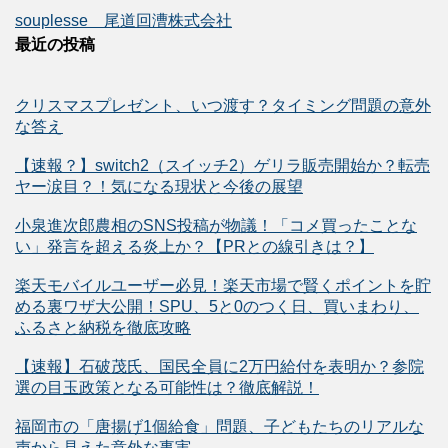
souplesse 尾道回漕株式会社
最近の投稿
クリスマスプレゼント、いつ渡す？タイミング問題の意外
な答え
【速報？】switch2（スイッチ2）ゲリラ販売開始か？転売
ヤー涙目？！気になる現状と今後の展望
小泉進次郎農相のSNS投稿が物議！「コメ買ったことな
い」発言を超える炎上か？【PRとの線引きは？】
楽天モバイルユーザー必見！楽天市場で賢くポイントを貯
める裏ワザ大公開！SPU、5と0のつく日、買いまわり、
ふるさと納税を徹底攻略
【速報】石破茂氏、国民全員に2万円給付を表明か？参院
選の目玉政策となる可能性は？徹底解説！
福岡市の「唐揚げ1個給食」問題、子どもたちのリアルな
声から見えた意外な事実