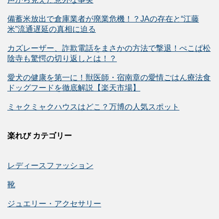
備蓄米放出で倉庫業者が廃業危機！？JAの存在と“江藤
米”流通遅延の真相に迫る
カズレーザー、詐欺電話をまさかの方法で撃退！ぺこぱ松
陰寺も驚愕の切り返しとは！？
愛犬の健康を第一に！獣医師・宿南章の愛情ごはん療法食
ドッグフードを徹底解説【楽天市場】
ミャクミャクハウスはどこ？万博の人気スポット
楽れび カテゴリー
レディースファッション
靴
ジュエリー・アクセサリー