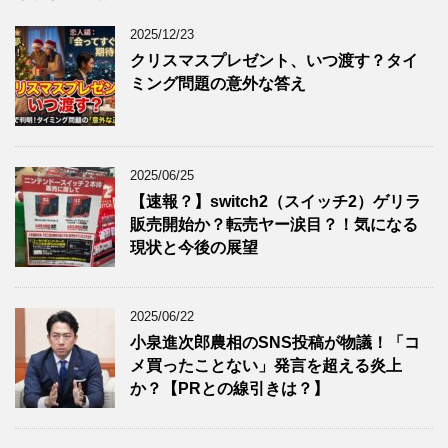
2025/12/23
クリスマスプレゼント、いつ渡す？タイ
ミング問題の意外な答え
2025/06/25
【速報？】switch2（スイッチ2）ゲリラ
販売開始か？転売ヤー涙目？！気になる
現状と今後の展望
2025/06/22
小泉進次郎農相のSNS投稿が物議！「コ
メ買ったことない」発言を超える炎上
か？【PRとの線引きは？】