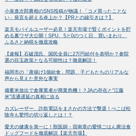
小泉進次郎農相のSNS投稿が物議！「コメ買ったことな
い」発言を超える炎上か？【PRとの線引きは？】
楽天モバイルユーザー必見！楽天市場で賢くポイントを貯
める裏ワザ大公開！SPU、5と0のつく日、買いまわり、
ふるさと納税を徹底攻略
【速報】石破茂氏、国民全員に2万円給付を表明か？参院
選の目玉政策となる可能性は？徹底解説！
福岡市の「唐揚げ1個給食」問題、子どもたちのリアルな
声から見えた意外な事実
備蓄米放出で倉庫業者が廃業危機！？JAの存在と“江藤
米”流通遅延の真相に迫る
カズレーザー、詐欺電話をまさかの方法で撃退！ぺこぱ松
陰寺も驚愕の切り返しとは！？
愛犬の健康を第一に！獣医師・宿南章の愛情ごはん療法食
ドッグフードを徹底解説【楽天市場】