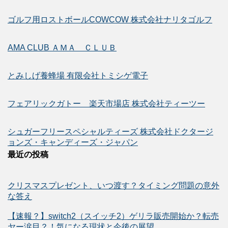
ゴルフ用ロストボールCOWCOW 株式会社ナリタゴルフ
AMA CLUB ＡＭＡ ＣＬＵＢ
とみしげ養蜂場 有限会社トミシゲ電子
フェアリックガトー 楽天市場店 株式会社ティーツー
シュガーフリースペシャルティーズ 株式会社ドクタージ
ョンズ・キャンディーズ・ジャパン
最近の投稿
クリスマスプレゼント、いつ渡す？タイミング問題の意外
な答え
【速報？】switch2（スイッチ2）ゲリラ販売開始か？転売
ヤー涙目？！気になる現状と今後の展望