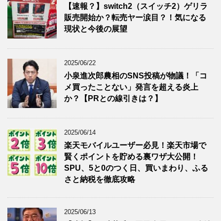
【速報？】switch2（スイッチ2）ゲリラ
販売開始か？転売ヤー涙目？！気になる
現状と今後の展望
2025/06/22
小泉進次郎農相のSNS投稿が物議！「コ
メ買ったことない」発言を超える炎上
か？【PRとの線引きは？】
2025/06/14
楽天モバイルユーザー必見！楽天市場で
賢くポイントを貯める裏ワザ大公開！
SPU、5と0のつく日、買いまわり、ふる
さと納税を徹底攻略
2025/06/13